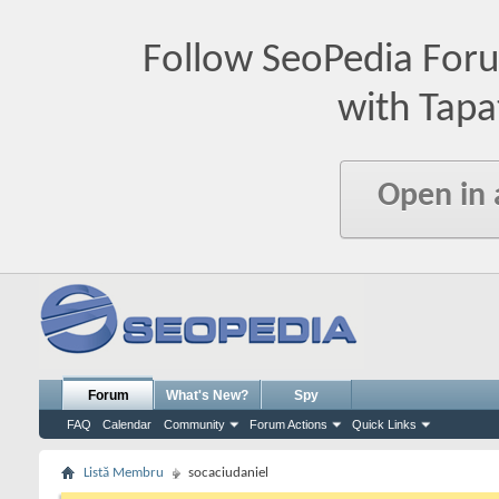
Follow SeoPedia For
with Tapa
Open in
Forum
What's New?
Spy
FAQ
Calendar
Community
Forum Actions
Quick Links
Listă Membru
socaciudaniel