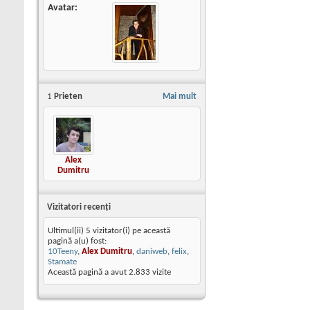
Avatar
1
Prieten
Mai mult
Alex
Dumitru
Vizitatori recenţi
Ultimul(ii) 5 vizitator(i) pe această
pagină a(u) fost:
10Teeny
,
Alex Dumitru
,
daniweb
,
felix
,
Stamate
Această pagină a avut
2.833
vizite