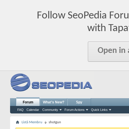
Follow SeoPedia For
with Tapa
Open in
Forum
What's New?
Spy
FAQ
Calendar
Community
Forum Actions
Quick Links
Listă Membru
shotgun