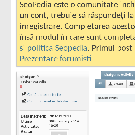
SeoPedia este o comunitate inc
un cont, trebuie să răspundeți la
înregistrare. Completarea acesto
însă modul în care sunt completa
si politica Seopedia
. Primul post 
Prezentare forumisti
.
shotgun's Activity
shotgun
Junior SeoPedia
All
shotgun
Caută toate posturile
No More Results
Caută toate subiectele deschise
Data înscrierii
9th May 2011
Ultima
30th January 2014
10:35
Activitate
Avatar