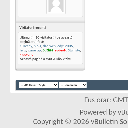
Vizitatori recenţi
Ultimul(ii) 10 vizitator(i) pe această
pagină a(u) fost:
10Teeny
,
bibia
,
daniweb
,
edy12006
,
felix
,
gamerap
,
puthre
,
radeoN
,
Stamate
,
xlucyano
Această pagină a avut
3.485
vizite
Fus orar: GM
Powered by vBu
Copyright © 2026 vBulletin Solu