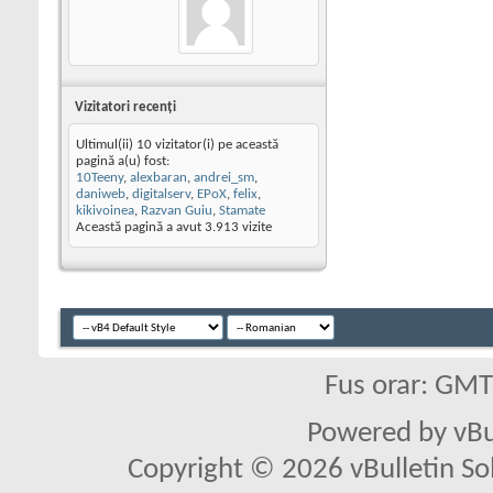
Vizitatori recenţi
Ultimul(ii) 10 vizitator(i) pe această
pagină a(u) fost:
10Teeny
,
alexbaran
,
andrei_sm
,
daniweb
,
digitalserv
,
EPoX
,
felix
,
kikivoinea
,
Razvan Guiu
,
Stamate
Această pagină a avut
3.913
vizite
Fus orar: GM
Powered by vBu
Copyright © 2026 vBulletin Solu