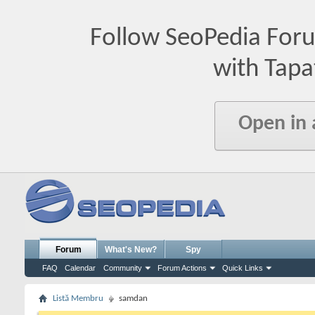
Follow SeoPedia For
with Tapa
Open in
Forum
What's New?
Spy
FAQ
Calendar
Community
Forum Actions
Quick Links
Listă Membru
samdan