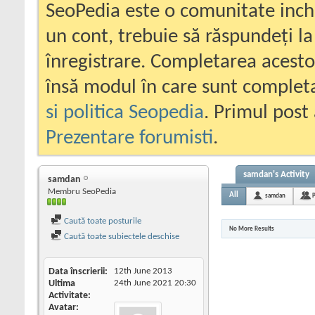
SeoPedia este o comunitate inc
un cont, trebuie să răspundeți la
înregistrare. Completarea acesto
însă modul în care sunt completa
si politica Seopedia
. Primul post 
Prezentare forumisti
.
samdan's Activity
samdan
Membru SeoPedia
All
samdan
P
Caută toate posturile
No More Results
Caută toate subiectele deschise
Data înscrierii
12th June 2013
Ultima
24th June 2021
20:30
Activitate
Avatar