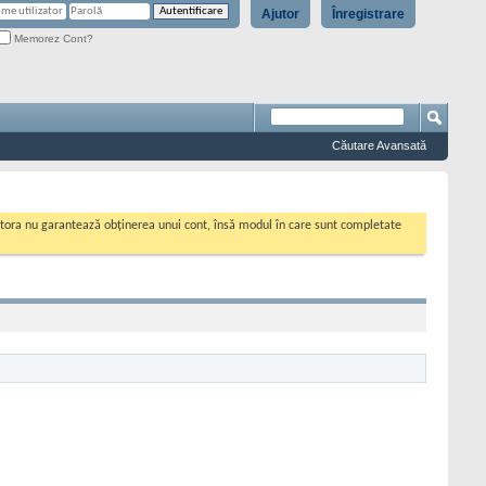
Ajutor
Înregistrare
Memorez Cont?
Căutare Avansată
cestora nu garantează obținerea unui cont, însă modul în care sunt completate