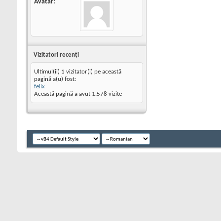
Avatar
Vizitatori recenţi
Ultimul(ii) 1 vizitator(i) pe această
pagină a(u) fost:
felix
Această pagină a avut
1.578
vizite