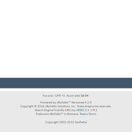
Fus orar: GMT +3. Acum este
18:04
.
Powered by vBulletin™ Versiunea 4.2.0
Copyright © 2026 vBulletin Solutions, Inc. Toate drepturile rezervate.
Search Engine Friendly URLs by
vBSEO
3.5.1 PL1
Traducere vBulletin™ in Romana:
Teascu Dorin
Copyright 2002-2015
SeoPedia