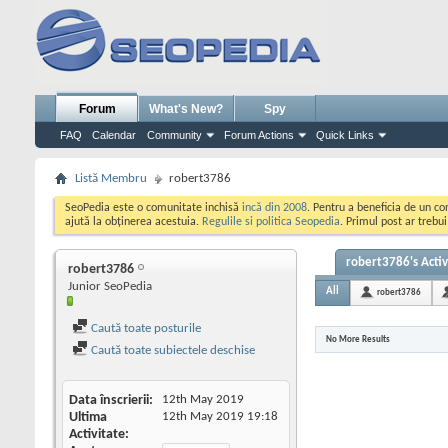
Forum
What's New?
Spy
FAQ
Calendar
Community
Forum Actions
Quick Links
Listă Membru
robert3786
SeoPedia este o comunitate inchisă
incă din 2008
. Pentru a beneficia de un c
ajută la obținerea acestuia.
Regulile si politica Seopedia
. Primul post ar trebu
robert3786's Activ
robert3786
Junior SeoPedia
All
robert3786
Caută toate posturile
No More Results
Caută toate subiectele deschise
Data înscrierii
12th May 2019
Ultima
12th May 2019
19:18
Activitate