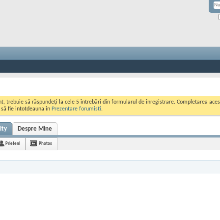
ont, trebuie să răspundeți la cele 5 întrebări din formularul de înregistrare. Completarea a
i să fie intotdeauna in
Prezentare forumisti
.
ity
Despre Mine
Prieteni
Photos