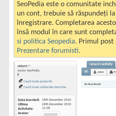
SeoPedia este o comunitate inc
un cont, trebuie să răspundeți la
înregistrare. Completarea acesto
însă modul în care sunt completa
si politica Seopedia
. Primul post 
Prezentare forumisti
.
return's Activity
return
Junior SeoPedia
All
return
Pr
Caută toate posturile
No More Results
Caută toate subiectele deschise
Data înscrierii
26th December 2010
Ultima
26th December 2010
15:58
Activitate
Avatar