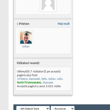
1
Prieten
Mai mult
Iulian
Vizitatori recenţi
Ultimul(ii) 7 vizitator(i) pe această
pagină a(u) fost:
10Teeny
,
daniweb
,
felix
,
Iulian
,
odiv
,
Sorin Frumuseanu
,
Stamate
Această pagină a avut
3.025
vizite