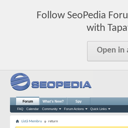
Follow SeoPedia For
with Tapa
Open in
Forum
What's New?
Spy
FAQ
Calendar
Community
Forum Actions
Quick Links
Listă Membru
return