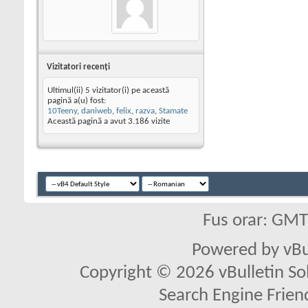
Vizitatori recenţi
Ultimul(ii) 5 vizitator(i) pe această
pagină a(u) fost:
10Teeny
,
daniweb
,
felix
,
razva
,
Stamate
Această pagină a avut
3.186
vizite
Fus orar: GM
Powered by vBu
Copyright © 2026 vBulletin Solu
Search Engine Frien