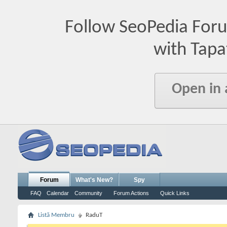
Follow SeoPedia For
with Tapa
Open in
Forum
What's New?
Spy
FAQ
Calendar
Community
Forum Actions
Quick Links
Listă Membru
RaduT