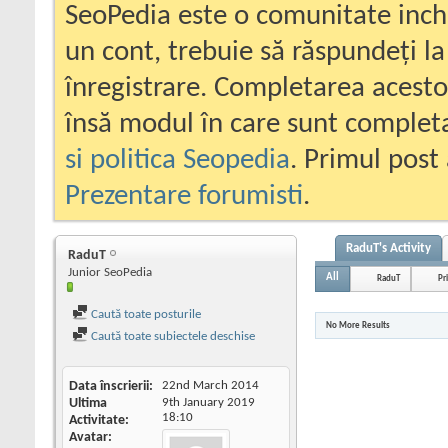
SeoPedia este o comunitate inc
un cont, trebuie să răspundeți la
înregistrare. Completarea acesto
însă modul în care sunt completa
si politica Seopedia
. Primul post 
Prezentare forumisti
.
RaduT's Activity
RaduT
Junior SeoPedia
All
RaduT
Pr
Caută toate posturile
No More Results
Caută toate subiectele deschise
Data înscrierii
22nd March 2014
Ultima
9th January 2019
18:10
Activitate
Avatar