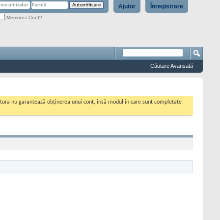
Ajutor
Înregistrare
Memorez Cont?
Căutare Avansată
cestora nu garantează obținerea unui cont, însă modul în care sunt completate