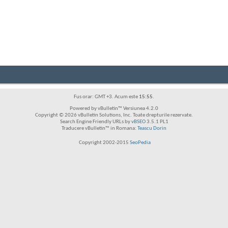
Fus orar: GMT +3. Acum este
15:55
.
Powered by vBulletin™ Versiunea 4.2.0
Copyright © 2026 vBulletin Solutions, Inc. Toate drepturile rezervate.
Search Engine Friendly URLs by
vBSEO
3.5.1 PL1
Traducere vBulletin™ in Romana:
Teascu Dorin
Copyright 2002-2015
SeoPedia