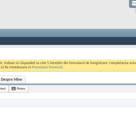
ont, trebuie să răspundeți la cele 5 întrebări din formularul de înregistrare. Completarea a
i să fie intotdeauna in
Prezentare forumisti
.
Despre Mine
eteni
Photos