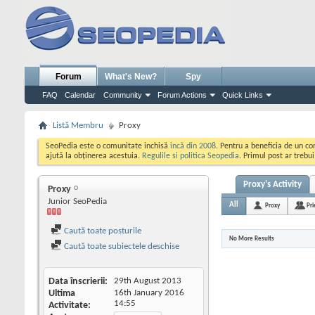
Forum
What's New?
Spy
FAQ
Calendar
Community
Forum Actions
Quick Links
Listă Membru
Proxy
SeoPedia este o comunitate inchisă
incă din 2008
. Pentru a beneficia de un c
ajută la obținerea acestuia.
Regulile si politica Seopedia
. Primul post ar trebu
Proxy's Activity
Proxy
Junior SeoPedia
All
Proxy
Pri
Caută toate posturile
No More Results
Caută toate subiectele deschise
Data înscrierii
29th August 2013
Ultima
16th January 2016
14:55
Activitate