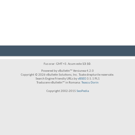
Fus orar: GMT +3. Acum este
13:10
.
Powered by vBulletin™ Versiunea 4.2.0
Copyright © 2026 vBulletin Solutions, Inc. Toate drepturile rezervate.
Search Engine Friendly URLs by
vBSEO
3.5.1 PL1
Traducere vBulletin™ in Romana:
Teascu Dorin
Copyright 2002-2015
SeoPedia