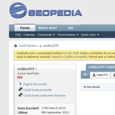
Forum
What's New?
Spy
FAQ
Calendar
Community
Forum Actions
Quick Links
Listă Membru
ovidiu1975
SeoPedia este o comunitate inchisă
incă din 2008
. Pentru a beneficia de un c
ajută la obținerea acestuia.
Regulile si politica Seopedia
. Primul post ar trebu
ovidiu1975's Activ
ovidiu1975
Junior SeoPedia
All
ovidiu1975
Pagină Personală
No More Results
Caută toate posturile
Caută toate subiectele deschise
Data înscrierii
17th March 2013
Ultima
8th September 2021