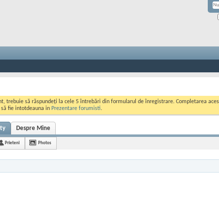
ont, trebuie să răspundeți la cele 5 întrebări din formularul de înregistrare. Completarea a
i să fie intotdeauna in
Prezentare forumisti
.
ity
Despre Mine
Prieteni
Photos