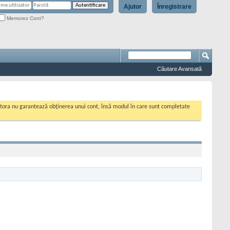
Ajutor
Înregistrare
Memorez Cont?
Căutare Avansată
cestora nu garantează obținerea unui cont, însă modul în care sunt completate