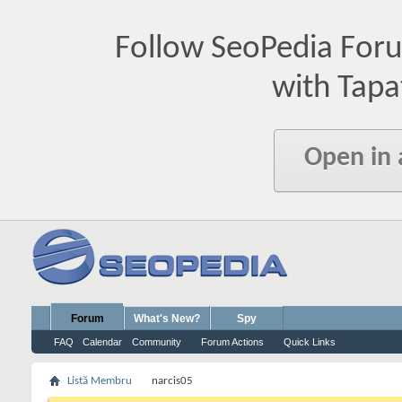
Follow SeoPedia For
with Tapa
Open in
Forum
What's New?
Spy
FAQ
Calendar
Community
Forum Actions
Quick Links
Listă Membru
narcis05