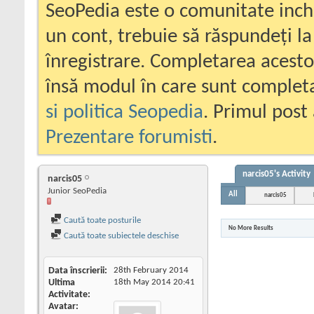
SeoPedia este o comunitate inc
un cont, trebuie să răspundeți la
înregistrare. Completarea acesto
însă modul în care sunt completa
si politica Seopedia
. Primul post 
Prezentare forumisti
.
narcis05's Activity
narcis05
Junior SeoPedia
All
narcis05
Caută toate posturile
No More Results
Caută toate subiectele deschise
Data înscrierii
28th February 2014
Ultima
18th May 2014
20:41
Activitate
Avatar