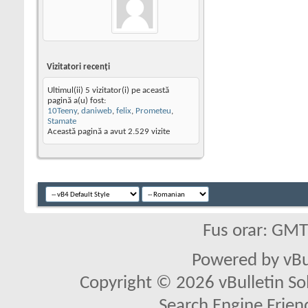
Vizitatori recenţi
Ultimul(ii) 5 vizitator(i) pe această
pagină a(u) fost:
10Teeny
,
daniweb
,
felix
,
Prometeu
,
Stamate
Această pagină a avut
2.529
vizite
Fus orar: GM
Powered by vBu
Copyright © 2026 vBulletin Solu
Search Engine Frien