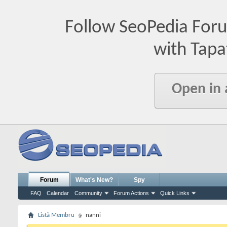
Follow SeoPedia For
with Tapa
Open in
Forum
What's New?
Spy
FAQ
Calendar
Community
Forum Actions
Quick Links
Listă Membru
nanni