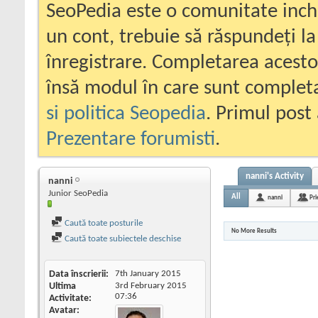
SeoPedia este o comunitate inc
un cont, trebuie să răspundeți la
înregistrare. Completarea acesto
însă modul în care sunt completa
si politica Seopedia
. Primul post 
Prezentare forumisti
.
nanni's Activity
nanni
Junior SeoPedia
All
nanni
Pri
Caută toate posturile
No More Results
Caută toate subiectele deschise
Data înscrierii
7th January 2015
Ultima
3rd February 2015
07:36
Activitate
Avatar