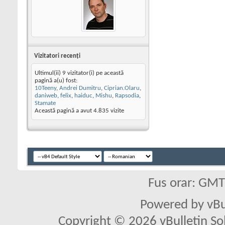
Vizitatori recenţi
Ultimul(ii) 9 vizitator(i) pe această
pagină a(u) fost:
10Teeny
,
Andrei Dumitru
,
Ciprian.Olaru
,
daniweb
,
felix
,
haiduc
,
Mishu
,
Rapsodia
,
Stamate
Această pagină a avut
4.835
vizite
Fus orar: GM
Powered by vBu
Copyright © 2026 vBulletin Solu