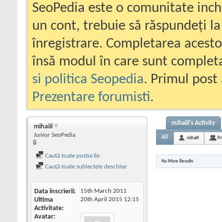
SeoPedia este o comunitate inc
un cont, trebuie să răspundeți la
înregistrare. Completarea acesto
însă modul în care sunt completa
si politica Seopedia
. Primul post 
Prezentare forumisti
.
mihaiil's Activity
mihaiil
Junior SeoPedia
All
mihaiil
Pr
Caută toate posturile
No More Results
Caută toate subiectele deschise
Data înscrierii
15th March 2011
Ultima
20th April 2015
12:15
Activitate
Avatar