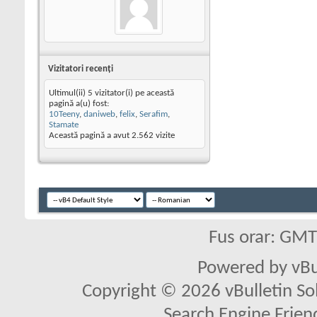
Vizitatori recenţi
Ultimul(ii) 5 vizitator(i) pe această
pagină a(u) fost:
10Teeny
,
daniweb
,
felix
,
Serafim
,
Stamate
Această pagină a avut
2.562
vizite
Fus orar: GM
Powered by vBu
Copyright © 2026 vBulletin Solu
Search Engine Frien