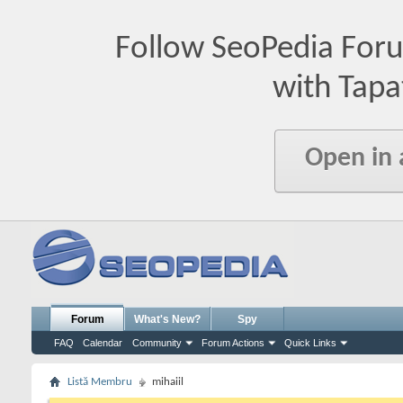
Follow SeoPedia For
with Tapa
Open in
Forum
What's New?
Spy
FAQ
Calendar
Community
Forum Actions
Quick Links
Listă Membru
mihaiil