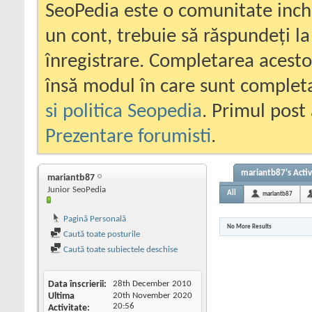
SeoPedia este o comunitate inc
un cont, trebuie să răspundeți la
înregistrare. Completarea acesto
însă modul în care sunt completa
si politica Seopedia
. Primul post 
Prezentare forumisti
.
mariantb87's Activ
mariantb87
Junior SeoPedia
All
mariantb87
Pagină Personală
No More Results
Caută toate posturile
Caută toate subiectele deschise
Data înscrierii
28th December 2010
Ultima
20th November 2020
20:56
Activitate