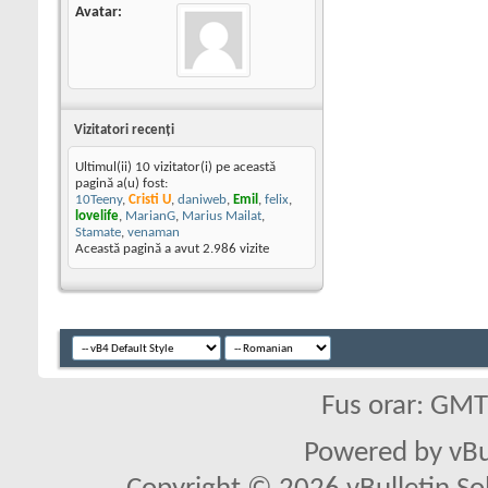
Avatar
Vizitatori recenţi
Ultimul(ii) 10 vizitator(i) pe această
pagină a(u) fost:
10Teeny
,
Cristi U
,
daniweb
,
Emil
,
felix
,
lovelife
,
MarianG
,
Marius Mailat
,
Stamate
,
venaman
Această pagină a avut
2.986
vizite
Fus orar: GM
Powered by vBu