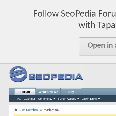
Follow SeoPedia For
with Tapa
Open in
Forum
What's New?
Spy
FAQ
Calendar
Community
Forum Actions
Quick Links
Listă Membru
mariantb87