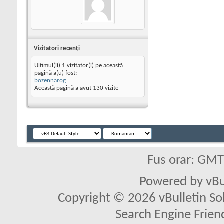
Vizitatori recenţi
Ultimul(ii) 1 vizitator(i) pe această
pagină a(u) fost:
bozennarog
Această pagină a avut
130
vizite
Fus orar: GM
Powered by vBu
Copyright © 2026 vBulletin Solu
Search Engine Frien