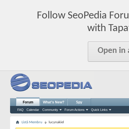
Follow SeoPedia For
with Tapa
Open in
Forum
What's New?
Spy
FAQ
Calendar
Community
Forum Actions
Quick Links
Listă Membru
lucynakiel