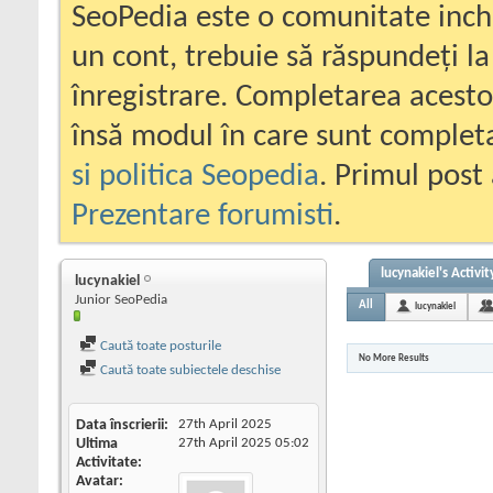
SeoPedia este o comunitate inc
un cont, trebuie să răspundeți la
înregistrare. Completarea acesto
însă modul în care sunt completa
si politica Seopedia
. Primul post 
Prezentare forumisti
.
lucynakiel's Activit
lucynakiel
Junior SeoPedia
All
lucynakiel
Caută toate posturile
No More Results
Caută toate subiectele deschise
Data înscrierii
27th April 2025
Ultima
27th April 2025
05:02
Activitate
Avatar