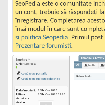
SeoPedia este o comunitate inc
un cont, trebuie să răspundeți la
înregistrare. Completarea acesto
însă modul în care sunt completa
si politica Seopedia
. Primul post 
Prezentare forumisti
.
limohire's Activity
limohire
Junior SeoPedia
All
limohire
Caută toate posturile
No More Results
Caută toate subiectele deschise
Data înscrierii
25th May 2023
Ultima
26th May 2023
11:23
Activitate
Avatar