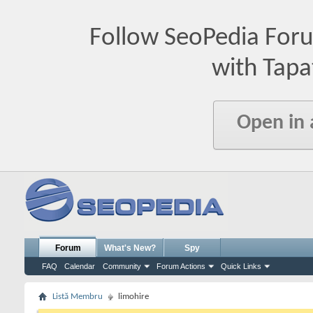
Follow SeoPedia For
with Tapa
Open in
Forum
What's New?
Spy
FAQ
Calendar
Community
Forum Actions
Quick Links
Listă Membru
limohire