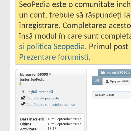
SeoPedia este o comunitate inc
un cont, trebuie să răspundeți la
înregistrare. Completarea acesto
însă modul în care sunt completa
si politica Seopedia
. Primul post 
Prezentare forumisti
.
lilynguyen59090's 
lilynguyen59090
Junior SeoPedia
All
lilynguyen59090
Pagină Personală
No More Results
Caută toate posturile
Caută toate subiectele deschise
Data înscrierii
13th September 2017
Ultima
13th September 2017
19:17
Activitate