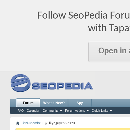
Follow SeoPedia For
with Tapa
Open in
Forum
What's New?
Spy
FAQ
Calendar
Community
Forum Actions
Quick Links
Listă Membru
lilynguyen59090