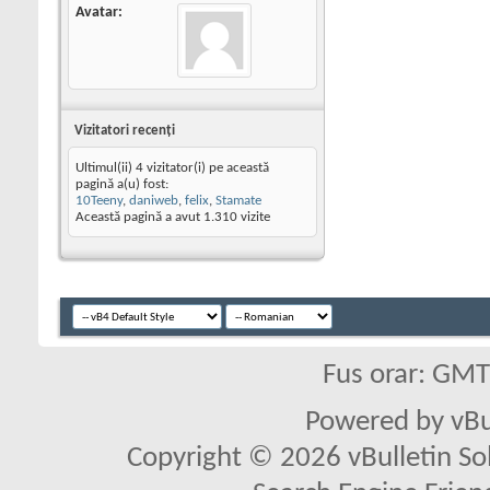
Avatar
Vizitatori recenţi
Ultimul(ii) 4 vizitator(i) pe această
pagină a(u) fost:
10Teeny
,
daniweb
,
felix
,
Stamate
Această pagină a avut
1.310
vizite
Fus orar: GM
Powered by vBu
Copyright © 2026 vBulletin Solu