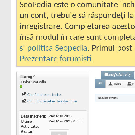
SeoPedia este o comunitate inc
un cont, trebuie să răspundeți la
înregistrare. Completarea acesto
însă modul în care sunt completa
si politica Seopedia
. Primul post 
Prezentare forumisti
.
lillarog's Activity
lillarog
Junior SeoPedia
All
lillarog
Pr
Caută toate posturile
No More Results
Caută toate subiectele deschise
Data înscrierii
2nd May 2025
Ultima
2nd May 2025
05:55
Activitate
Avatar