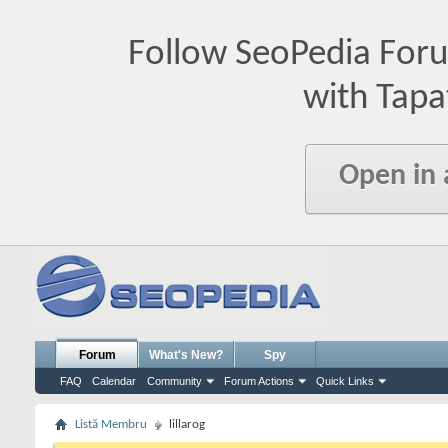
Follow SeoPedia For
with Tapa
Open in
Forum
What's New?
Spy
FAQ
Calendar
Community
Forum Actions
Quick Links
Listă Membru
lillarog