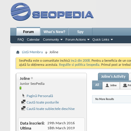
Forum
What's New?
Spy
FAQ
Calendar
Community
Forum Actions
Quick Links
Listă Membru
Joline
SeoPedia este o comunitate inchisă
incă din 2008
. Pentru a beneficia de un c
ajută la obținerea acestuia.
Regulile si politica Seopedia
. Primul post ar trebu
Joline's Activity
Joline
Junior SeoPedia
All
Joline
Pr
Pagină Personală
No More Results
Caută toate posturile
Caută toate subiectele deschise
Data înscrierii
29th March 2016
Ultima
18th March 2019