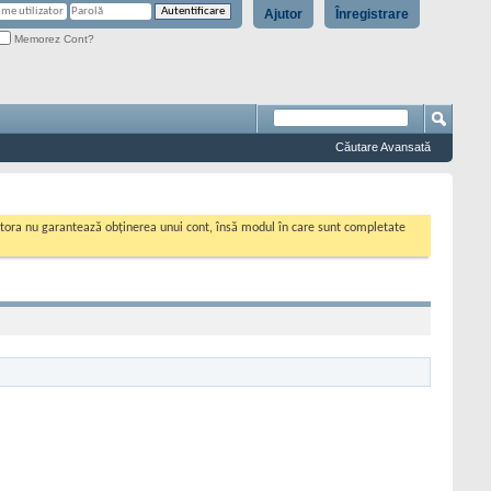
Ajutor
Înregistrare
Memorez Cont?
Căutare Avansată
cestora nu garantează obținerea unui cont, însă modul în care sunt completate