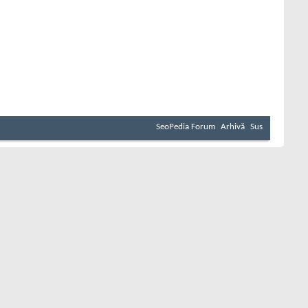
SeoPedia Forum
Arhivă
Sus