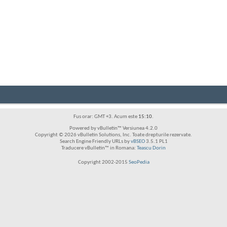
Fus orar: GMT +3. Acum este
15:10
.
Powered by vBulletin™ Versiunea 4.2.0
Copyright © 2026 vBulletin Solutions, Inc. Toate drepturile rezervate.
Search Engine Friendly URLs by
vBSEO
3.5.1 PL1
Traducere vBulletin™ in Romana:
Teascu Dorin
Copyright 2002-2015
SeoPedia