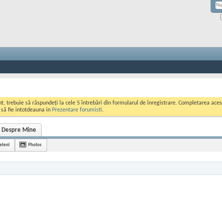
ont, trebuie să răspundeți la cele 5 întrebări din formularul de înregistrare. Completarea a
i să fie intotdeauna in
Prezentare forumisti
.
Despre Mine
ieteni
Photos