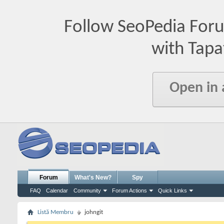
Follow SeoPedia For
with Tapa
Open in
Forum
What's New?
Spy
FAQ
Calendar
Community
Forum Actions
Quick Links
Listă Membru
johngit