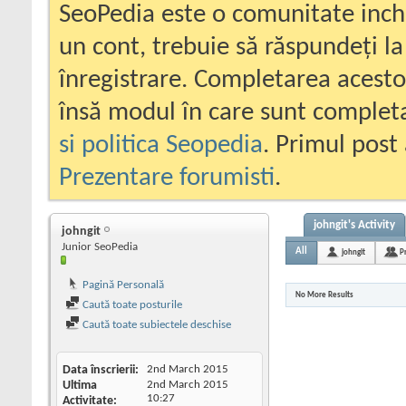
SeoPedia este o comunitate inc
un cont, trebuie să răspundeți la
înregistrare. Completarea acesto
însă modul în care sunt completa
si politica Seopedia
. Primul post 
Prezentare forumisti
.
johngit's Activity
johngit
Junior SeoPedia
All
johngit
P
Pagină Personală
No More Results
Caută toate posturile
Caută toate subiectele deschise
Data înscrierii
2nd March 2015
Ultima
2nd March 2015
10:27
Activitate