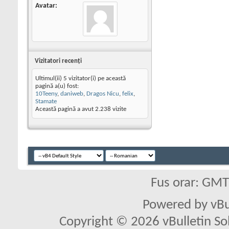
Avatar
Vizitatori recenţi
Ultimul(ii) 5 vizitator(i) pe această
pagină a(u) fost:
10Teeny
,
daniweb
,
Dragos Nicu
,
felix
,
Stamate
Această pagină a avut
2.238
vizite
Fus orar: GM
Powered by vBu
Copyright © 2026 vBulletin Solu