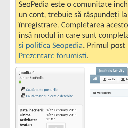
SeoPedia este o comunitate inc
un cont, trebuie să răspundeți la
înregistrare. Completarea acesto
însă modul în care sunt completa
si politica Seopedia
. Primul post 
Prezentare forumisti
.
joadita's Activity
joadita
Junior SeoPedia
All
joadita
Pr
Caută toate posturile
No More Results
Caută toate subiectele deschise
Data înscrierii
16th February 2011
Ultima
16th February 2011
23:07
Activitate
Avatar