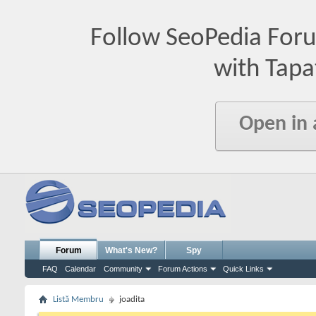
Follow SeoPedia For
with Tapa
Open in
Forum
What's New?
Spy
FAQ
Calendar
Community
Forum Actions
Quick Links
Listă Membru
joadita