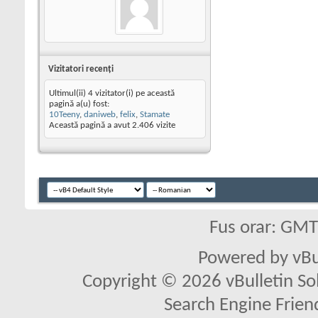
Vizitatori recenţi
Ultimul(ii) 4 vizitator(i) pe această
pagină a(u) fost:
10Teeny
,
daniweb
,
felix
,
Stamate
Această pagină a avut
2.406
vizite
Fus orar: GM
Powered by vBu
Copyright © 2026 vBulletin Solu
Search Engine Frien