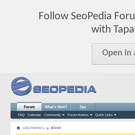
Follow SeoPedia For
with Tapa
Open in
Forum
What's New?
Spy
FAQ
Calendar
Community
Forum Actions
Quick Links
Listă Membru
jk4net