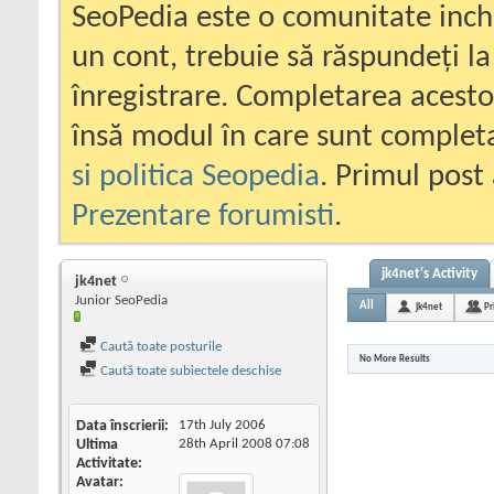
SeoPedia este o comunitate inc
un cont, trebuie să răspundeți la
înregistrare. Completarea acesto
însă modul în care sunt completa
si politica Seopedia
. Primul post 
Prezentare forumisti
.
jk4net's Activity
jk4net
Junior SeoPedia
All
jk4net
Pr
Caută toate posturile
No More Results
Caută toate subiectele deschise
Data înscrierii
17th July 2006
Ultima
28th April 2008
07:08
Activitate
Avatar