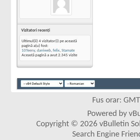
Vizitatori recenţi
Ultimul(ii) 4 vizitator(i) pe această
pagină a(u) fost:
10Teeny
,
daniweb
,
felix
,
Stamate
Această pagină a avut
2.345
vizite
Fus orar: GM
Powered by vBu
Copyright © 2026 vBulletin Solu
Search Engine Frien