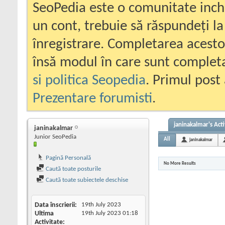
SeoPedia este o comunitate inc
un cont, trebuie să răspundeți la
înregistrare. Completarea acesto
însă modul în care sunt completa
si politica Seopedia
. Primul post 
Prezentare forumisti
.
janinakalmar's Acti
janinakalmar
Junior SeoPedia
All
janinakalmar
Pagină Personală
No More Results
Caută toate posturile
Caută toate subiectele deschise
Data înscrierii
19th July 2023
Ultima
19th July 2023
01:18
Activitate