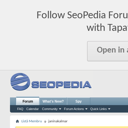
Follow SeoPedia For
with Tapa
Open in
Forum
What's New?
Spy
FAQ
Calendar
Community
Forum Actions
Quick Links
Listă Membru
janinakalmar