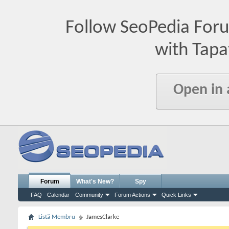
Follow SeoPedia For
with Tapa
Open in
Forum
What's New?
Spy
FAQ
Calendar
Community
Forum Actions
Quick Links
Listă Membru
JamesClarke