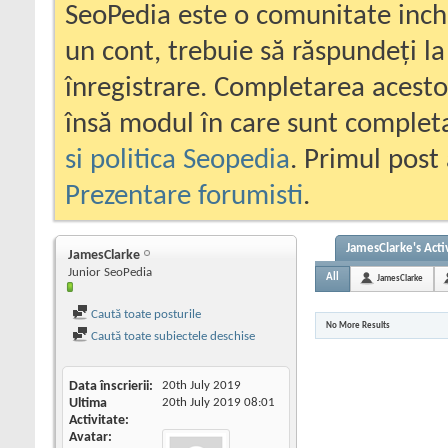
SeoPedia este o comunitate inc
un cont, trebuie să răspundeți la
înregistrare. Completarea acesto
însă modul în care sunt completa
si politica Seopedia
. Primul post 
Prezentare forumisti
.
JamesClarke's Acti
JamesClarke
Junior SeoPedia
All
JamesClarke
Caută toate posturile
No More Results
Caută toate subiectele deschise
Data înscrierii
20th July 2019
Ultima
20th July 2019
08:01
Activitate
Avatar