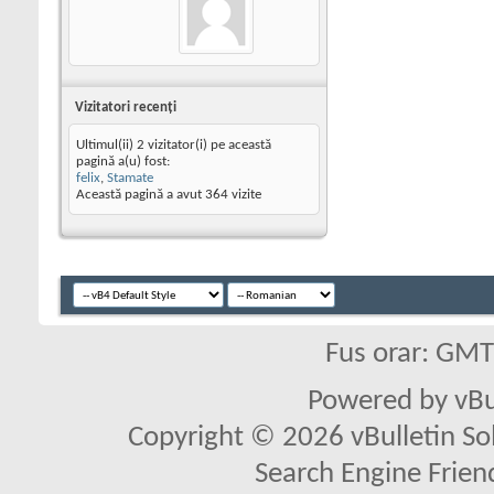
Vizitatori recenţi
Ultimul(ii) 2 vizitator(i) pe această
pagină a(u) fost:
felix
,
Stamate
Această pagină a avut
364
vizite
Fus orar: GM
Powered by vBu
Copyright © 2026 vBulletin Solu
Search Engine Frien