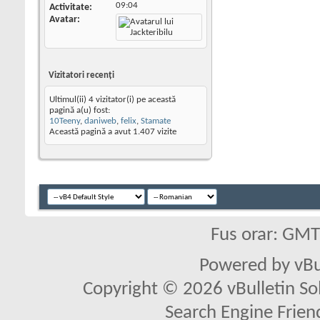
09:04
Activitate
Avatar
Vizitatori recenţi
Ultimul(ii) 4 vizitator(i) pe această
pagină a(u) fost:
10Teeny
,
daniweb
,
felix
,
Stamate
Această pagină a avut
1.407
vizite
Fus orar: GM
Powered by vBu
Copyright © 2026 vBulletin Solu
Search Engine Frien