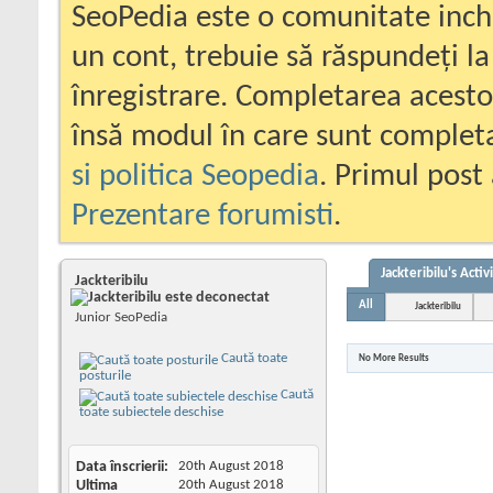
SeoPedia este o comunitate inc
un cont, trebuie să răspundeți la
înregistrare. Completarea acesto
însă modul în care sunt completa
si politica Seopedia
. Primul post 
Prezentare forumisti
.
Jackteribilu's Activ
Jackteribilu
All
Jackteribilu
Junior SeoPedia
Caută toate
No More Results
posturile
Caută
toate subiectele deschise
Data înscrierii
20th August 2018
Ultima
20th August 2018