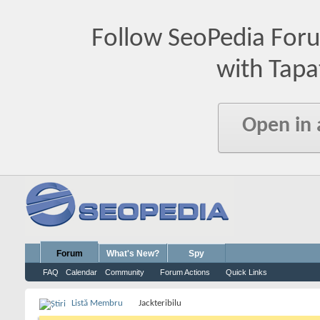
Follow SeoPedia For
with Tapa
Open in
Forum
What's New?
Spy
FAQ
Calendar
Community
Forum Actions
Quick Links
Listă Membru
Jackteribilu