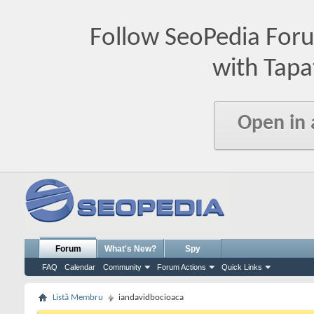
Follow SeoPedia For
with Tapa
Open in
Forum
What's New?
Spy
FAQ
Calendar
Community
Forum Actions
Quick Links
Listă Membru
iandavidbocioaca