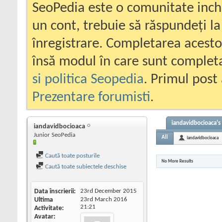
SeoPedia este o comunitate inc
un cont, trebuie să răspundeți la
înregistrare. Completarea acesto
însă modul în care sunt completa
si politica Seopedia
. Primul post 
Prezentare forumisti
.
iandavidbocioaca's 
iandavidbocioaca
Junior SeoPedia
All
iandavidbocioaca
Caută toate posturile
No More Results
Caută toate subiectele deschise
Data înscrierii
23rd December 2015
Ultima
23rd March 2016
21:21
Activitate
Avatar