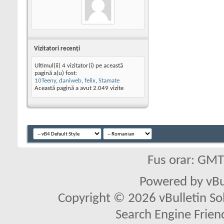
Vizitatori recenţi
Ultimul(ii) 4 vizitator(i) pe această
pagină a(u) fost:
10Teeny
,
daniweb
,
felix
,
Stamate
Această pagină a avut
2.049
vizite
Fus orar: GM
Powered by vBu
Copyright © 2026 vBulletin Solu
Search Engine Frien