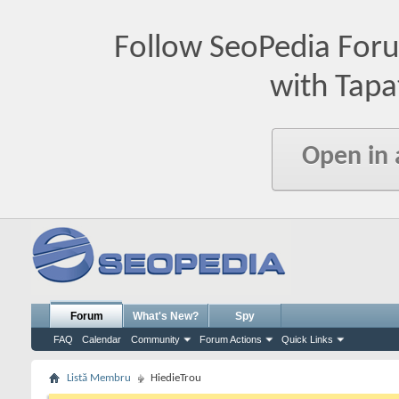
Follow SeoPedia For
with Tapa
Open in
Forum
What's New?
Spy
FAQ
Calendar
Community
Forum Actions
Quick Links
Listă Membru
HiedieTrou