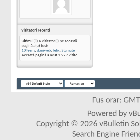
Vizitatori recenţi
Ultimul(ii) 4 vizitator(i) pe această
pagină a(u) fost:
10Teeny
,
daniweb
,
felix
,
Stamate
Această pagină a avut
1.979
vizite
Fus orar: GM
Powered by vBu
Copyright © 2026 vBulletin Solu
Search Engine Frien