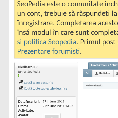
SeoPedia este o comunitate inc
un cont, trebuie să răspundeți la
înregistrare. Completarea acesto
însă modul în care sunt completa
si politica Seopedia
. Primul post 
Prezentare forumisti
.
HiedieTrou's Activi
HiedieTrou
Junior SeoPedia
All
HiedieTrou
Caută toate posturile
No More Results
Caută toate subiectele deschise
Data înscrierii
27th June 2011
Ultima
27th June 2011
13:34
Activitate
Avatar