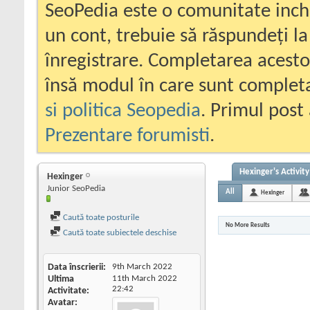
SeoPedia este o comunitate inc
un cont, trebuie să răspundeți la
înregistrare. Completarea acesto
însă modul în care sunt completa
si politica Seopedia
. Primul post 
Prezentare forumisti
.
Hexinger's Activity
Hexinger
Junior SeoPedia
All
Hexinger
Caută toate posturile
No More Results
Caută toate subiectele deschise
Data înscrierii
9th March 2022
Ultima
11th March 2022
22:42
Activitate
Avatar