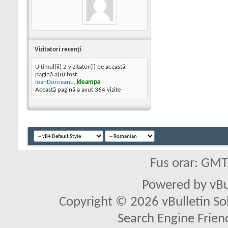
Vizitatori recenţi
Ultimul(ii) 2 vizitator(i) pe această
pagină a(u) fost:
IoanDorneanu
,
kleampa
Această pagină a avut
364
vizite
Fus orar: GM
Powered by vBu
Copyright © 2026 vBulletin Solu
Search Engine Frien