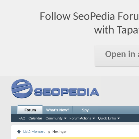
Follow SeoPedia For
with Tapa
Open in
Forum
What's New?
Spy
FAQ
Calendar
Community
Forum Actions
Quick Links
Listă Membru
Hexinger