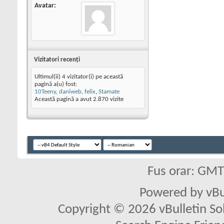
Avatar
Vizitatori recenţi
Ultimul(ii) 4 vizitator(i) pe această
pagină a(u) fost:
10Teeny
,
daniweb
,
felix
,
Stamate
Această pagină a avut
2.870
vizite
Fus orar: GM
Powered by vBu
Copyright © 2026 vBulletin Solu