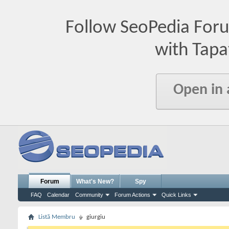
Follow SeoPedia For
with Tapa
Open in
Forum
What's New?
Spy
FAQ
Calendar
Community
Forum Actions
Quick Links
Listă Membru
giurgiu