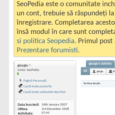
SeoPedia este o comunitate inc
un cont, trebuie să răspundeți la
înregistrare. Completarea acesto
însă modul în care sunt completa
si politica Seopedia
. Primul post 
Prezentare forumisti
.
giurgiu's Activity
giurgiu
Junior SeoPedia
All
giurgiu
Pr
Pagină Personală
No More Results
Caută toate posturile
Caută toate subiectele deschise
Data înscrierii
16th January 2007
Ultima
3rd December 2008
07:45
Activitate