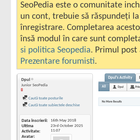
SeoPedia este o comunitate inc
un cont, trebuie să răspundeți la
înregistrare. Completarea acesto
însă modul în care sunt completa
si politica Seopedia
. Primul post 
Prezentare forumisti
.
Dpul's Activity
Dpul
Junior SeoPedia
All
Dpul
Prie
Caută toate posturile
No More Results
Caută toate subiectele deschise
Data înscrierii
16th May 2018
Ultima
23rd October 2025
11:07
Activitate
Avatar