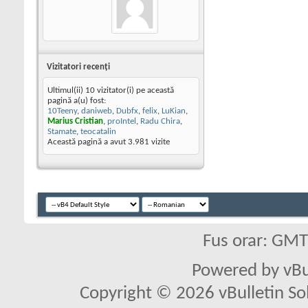
Vizitatori recenţi
Ultimul(ii) 10 vizitator(i) pe această
pagină a(u) fost:
10Teeny
,
daniweb
,
Dubfx
,
felix
,
LuKian
,
Marius Cristian
,
proIntel
,
Radu Chira
,
Stamate
,
teocatalin
Această pagină a avut
3.981
vizite
Fus orar: GM
Powered by vBu
Copyright © 2026 vBulletin Solu