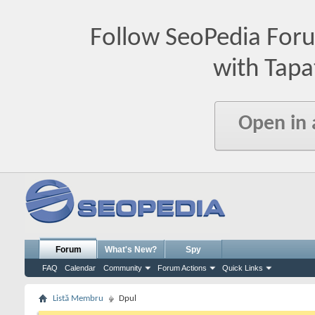
Follow SeoPedia For
with Tapa
Open in
Forum
What's New?
Spy
FAQ
Calendar
Community
Forum Actions
Quick Links
Listă Membru
Dpul