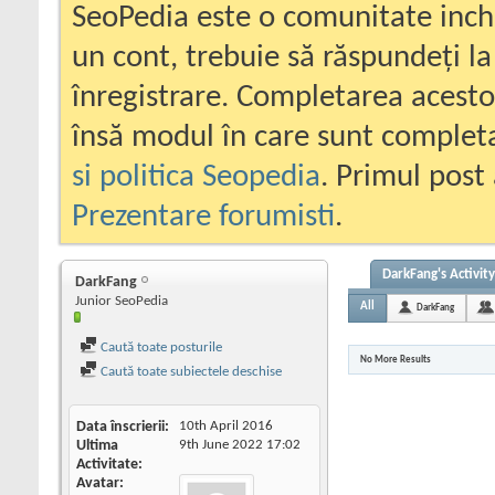
SeoPedia este o comunitate inc
un cont, trebuie să răspundeți la
înregistrare. Completarea acesto
însă modul în care sunt completa
si politica Seopedia
. Primul post 
Prezentare forumisti
.
DarkFang's Activity
DarkFang
Junior SeoPedia
All
DarkFang
Caută toate posturile
No More Results
Caută toate subiectele deschise
Data înscrierii
10th April 2016
Ultima
9th June 2022
17:02
Activitate
Avatar