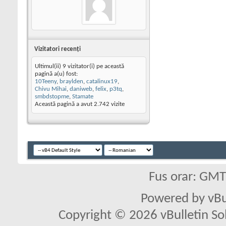
Vizitatori recenţi
Ultimul(ii) 9 vizitator(i) pe această
pagină a(u) fost:
10Teeny
,
braylden
,
catalinux19
,
Chivu Mihai
,
daniweb
,
felix
,
p3tq
,
smbdstopme
,
Stamate
Această pagină a avut
2.742
vizite
Fus orar: GM
Powered by vBu
Copyright © 2026 vBulletin Solu