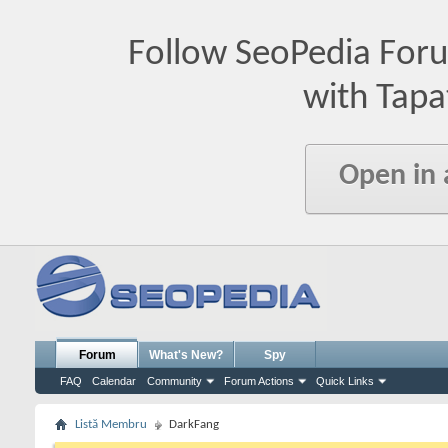
Follow SeoPedia For
with Tapa
Open in
Forum
What's New?
Spy
FAQ
Calendar
Community
Forum Actions
Quick Links
Listă Membru
DarkFang