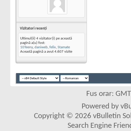
Vizitatori recenţi
Ultimul(ii) 4 vizitator(i) pe această
pagină a(u) fost:
10Teeny
,
daniweb
,
felix
,
Stamate
Această pagină a avut
4.607
vizite
Fus orar: GM
Powered by vBu
Copyright © 2026 vBulletin Solu
Search Engine Frien