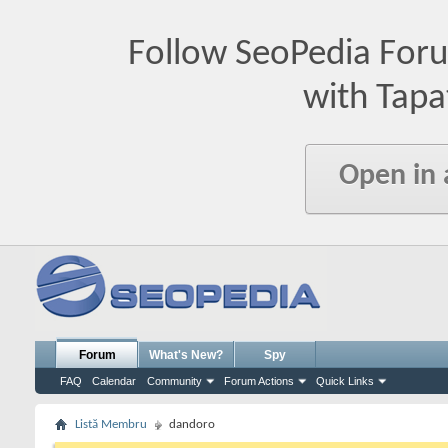
Follow SeoPedia For
with Tapa
Open in
Forum
What's New?
Spy
FAQ
Calendar
Community
Forum Actions
Quick Links
Listă Membru
dandoro