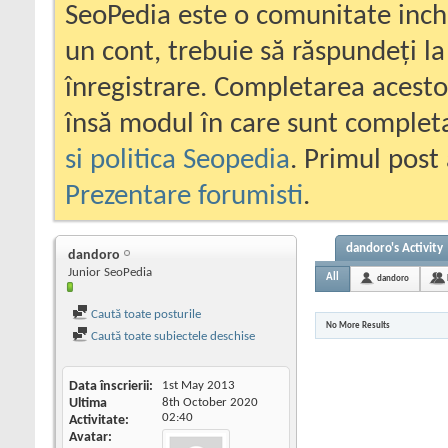
SeoPedia este o comunitate inc
un cont, trebuie să răspundeți la
înregistrare. Completarea acesto
însă modul în care sunt completa
si politica Seopedia
. Primul post 
Prezentare forumisti
.
dandoro's Activity
dandoro
Junior SeoPedia
All
dandoro
Caută toate posturile
No More Results
Caută toate subiectele deschise
Data înscrierii
1st May 2013
Ultima
8th October 2020
02:40
Activitate
Avatar