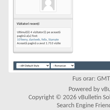
Vizitatori recenţi
Ultimul(ii) 4 vizitator(i) pe această
pagină a(u) fost:
10Teeny
,
daniweb
,
felix
,
Stamate
Această pagină a avut
1.753
vizite
Fus orar: GM
Powered by vBu
Copyright © 2026 vBulletin Solu
Search Engine Frien