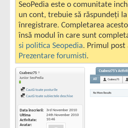
SeoPedia este o comunitate inc
un cont, trebuie să răspundeți la
înregistrare. Completarea acesto
însă modul în care sunt completa
si politica Seopedia
. Primul post 
Prezentare forumisti
.
Csabesz75's Activi
Csabesz75
Junior SeoPedia
All
Csabesz75
Caută toate posturile
No More Results
Caută toate subiectele deschise
Data înscrierii
3rd November 2010
Ultima
24th November 2010
10:46
Activitate
Avatar