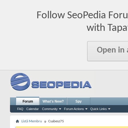
Follow SeoPedia For
with Tapa
Open in
Forum
What's New?
Spy
FAQ
Calendar
Community
Forum Actions
Quick Links
Listă Membru
Csabesz75