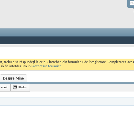
ont, trebuie să răspundeți la cele 5 întrebări din formularul de înregistrare. Completarea a
i să fie intotdeauna in
Prezentare forumisti
.
Despre Mine
rieteni
Photos