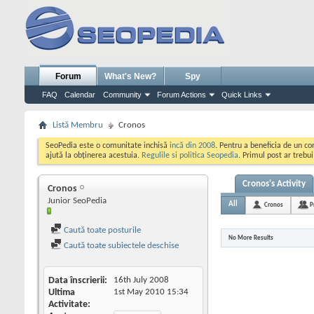
Forum
What's New?
Spy
FAQ
Calendar
Community
Forum Actions
Quick Links
Listă Membru
Cronos
SeoPedia este o comunitate inchisă
incă din 2008
. Pentru a beneficia de un c
ajută la obținerea acestuia.
Regulile si politica Seopedia
. Primul post ar trebu
Cronos's Activity
Cronos
Junior SeoPedia
All
Cronos
P
Caută toate posturile
No More Results
Caută toate subiectele deschise
Data înscrierii
16th July 2008
Ultima
1st May 2010
15:34
Activitate