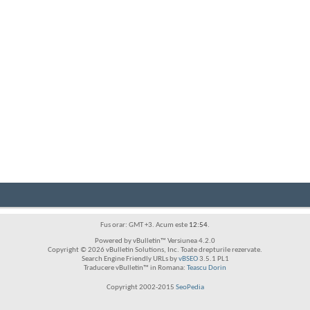
Fus orar: GMT +3. Acum este
12:54
.
Powered by vBulletin™ Versiunea 4.2.0
Copyright © 2026 vBulletin Solutions, Inc. Toate drepturile rezervate.
Search Engine Friendly URLs by
vBSEO
3.5.1 PL1
Traducere vBulletin™ in Romana:
Teascu Dorin
Copyright 2002-2015
SeoPedia