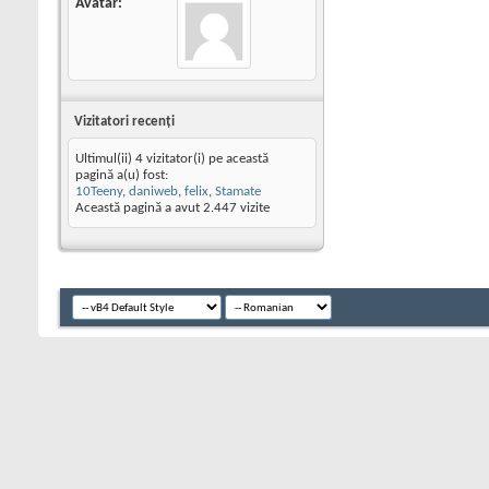
Avatar
Vizitatori recenţi
Ultimul(ii) 4 vizitator(i) pe această
pagină a(u) fost:
10Teeny
,
daniweb
,
felix
,
Stamate
Această pagină a avut
2.447
vizite