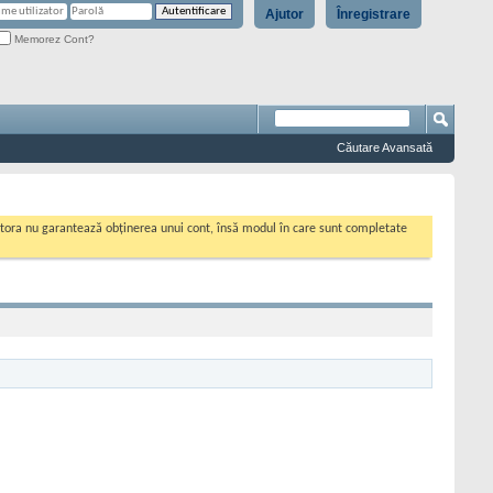
Ajutor
Înregistrare
Memorez Cont?
Căutare Avansată
cestora nu garantează obținerea unui cont, însă modul în care sunt completate