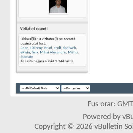
Vizitatori recenţi
Ultimul(ii) 10 vizitator(i) pe această
pagină a(u) fost:
2dor
,
10Teeny
,
Bruti
,
croif
,
daniweb
,
eRwin
,
felix
,
Mihai Alexandru
,
Mishu
,
Stamate
Această pagină a avut
2.144
vizite
Fus orar: GM
Powered by vBu
Copyright © 2026 vBulletin Solu