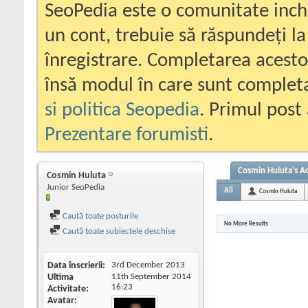
SeoPedia este o comunitate inc
un cont, trebuie să răspundeți la
înregistrare. Completarea acesto
însă modul în care sunt completa
si politica Seopedia
. Primul post 
Prezentare forumisti
.
Cosmin Huluta's Ac
Cosmin Huluta
Junior SeoPedia
All
Cosmin Huluta
Caută toate posturile
No More Results
Caută toate subiectele deschise
Data înscrierii
3rd December 2013
Ultima
11th September 2014
16:23
Activitate
Avatar