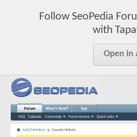
Follow SeoPedia For
with Tapa
Open in
Forum
What's New?
Spy
FAQ
Calendar
Community
Forum Actions
Quick Links
Listă Membru
Cosmin Huluta