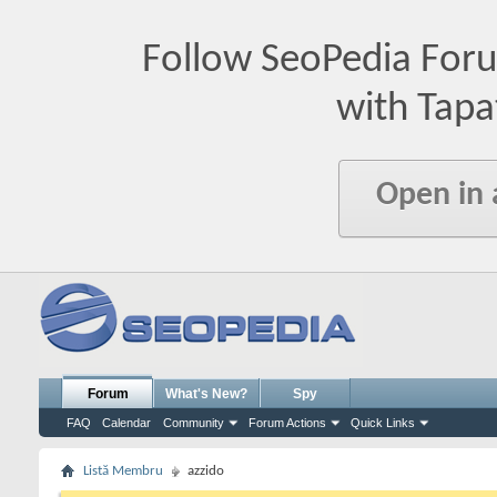
Follow SeoPedia For
with Tapa
Open in
Forum
What's New?
Spy
FAQ
Calendar
Community
Forum Actions
Quick Links
Listă Membru
azzido