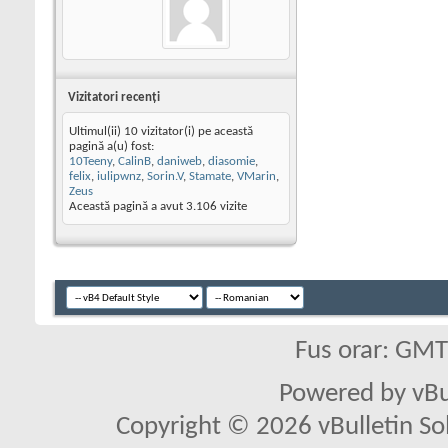
Vizitatori recenţi
Ultimul(ii) 10 vizitator(i) pe această
pagină a(u) fost:
10Teeny
,
CalinB
,
daniweb
,
diasomie
,
felix
,
iulipwnz
,
Sorin.V
,
Stamate
,
VMarin
,
Zeus
Această pagină a avut
3.106
vizite
Fus orar: GM
Powered by vBu
Copyright © 2026 vBulletin Solu