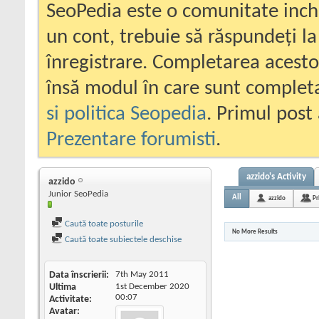
SeoPedia este o comunitate inc
un cont, trebuie să răspundeți la
înregistrare. Completarea acesto
însă modul în care sunt completa
si politica Seopedia
. Primul post 
Prezentare forumisti
.
azzido's Activity
azzido
Junior SeoPedia
All
azzido
Pr
Caută toate posturile
No More Results
Caută toate subiectele deschise
Data înscrierii
7th May 2011
Ultima
1st December 2020
00:07
Activitate
Avatar