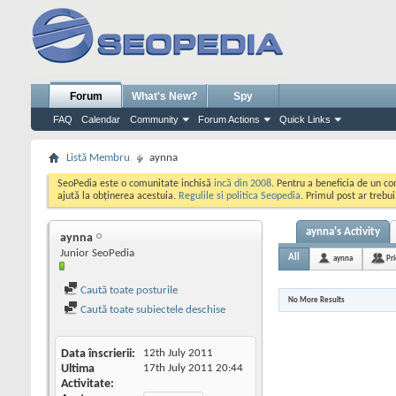
Forum
What's New?
Spy
FAQ
Calendar
Community
Forum Actions
Quick Links
Listă Membru
aynna
SeoPedia este o comunitate inchisă
incă din 2008
. Pentru a beneficia de un c
ajută la obținerea acestuia.
Regulile si politica Seopedia
. Primul post ar trebu
aynna's Activity
aynna
Junior SeoPedia
All
aynna
Pr
Caută toate posturile
No More Results
Caută toate subiectele deschise
Data înscrierii
12th July 2011
Ultima
17th July 2011
20:44
Activitate