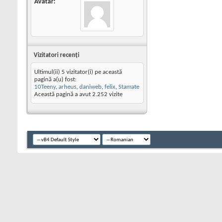
Avatar
Vizitatori recenţi
Ultimul(ii) 5 vizitator(i) pe această
pagină a(u) fost:
10Teeny
,
arheus
,
daniweb
,
felix
,
Stamate
Această pagină a avut
2.252
vizite