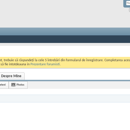
ont, trebuie să răspundeți la cele 5 întrebări din formularul de înregistrare. Completarea a
i să fie intotdeauna in
Prezentare forumisti
.
Despre Mine
ieteni
Photos