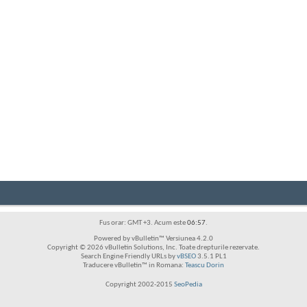
Fus orar: GMT +3. Acum este
06:57
.
Powered by vBulletin™ Versiunea 4.2.0
Copyright © 2026 vBulletin Solutions, Inc. Toate drepturile rezervate.
Search Engine Friendly URLs by
vBSEO
3.5.1 PL1
Traducere vBulletin™ in Romana:
Teascu Dorin
Copyright 2002-2015
SeoPedia