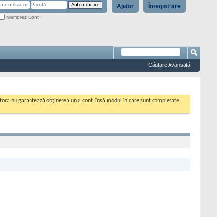
Ajutor
Înregistrare
Memorez Cont?
Căutare Avansată
cestora nu garantează obținerea unui cont, însă modul în care sunt completate