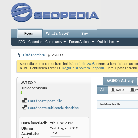
Forum
What's New?
Spy
FAQ
Calendar
Community
Forum Actions
Quick Links
Listă Membru
AVSEO
SeoPedia este o comunitate inchisă
incă din 2008
. Pentru a beneficia de un c
ajută la obținerea acestuia.
Regulile si politica Seopedia
. Primul post ar trebu
AVSEO's Activity
AVSEO
Junior SeoPedia
All
AVSEO
Pr
Caută toate posturile
No More Results
Caută toate subiectele deschise
Data înscrierii
9th June 2013
Ultima
2nd August 2013
17:34
Activitate