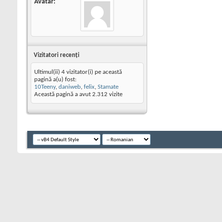
Avatar
Vizitatori recenţi
Ultimul(ii) 4 vizitator(i) pe această
pagină a(u) fost:
10Teeny
,
daniweb
,
felix
,
Stamate
Această pagină a avut
2.312
vizite