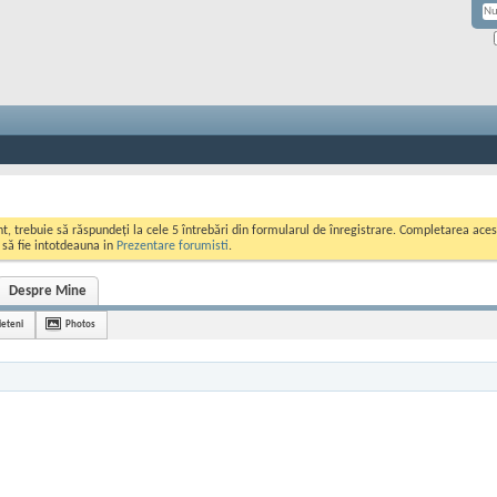
ont, trebuie să răspundeți la cele 5 întrebări din formularul de înregistrare. Completarea a
i să fie intotdeauna in
Prezentare forumisti
.
Despre Mine
ieteni
Photos