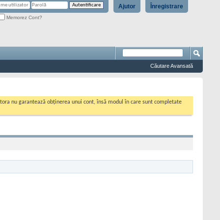
Ajutor
Înregistrare
Memorez Cont?
Căutare Avansată
cestora nu garantează obținerea unui cont, însă modul în care sunt completate