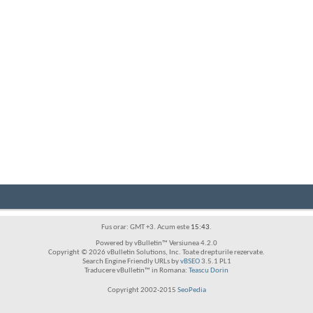
Fus orar: GMT +3. Acum este
15:43
.
Powered by vBulletin™ Versiunea 4.2.0
Copyright © 2026 vBulletin Solutions, Inc. Toate drepturile rezervate.
Search Engine Friendly URLs by
vBSEO
3.5.1 PL1
Traducere vBulletin™ in Romana:
Teascu Dorin
Copyright 2002-2015
SeoPedia