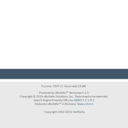
Fus orar: GMT +3. Acum este
11:00
.
Powered by vBulletin™ Versiunea 4.2.0
Copyright © 2026 vBulletin Solutions, Inc. Toate drepturile rezervate.
Search Engine Friendly URLs by
vBSEO
3.5.1 PL1
Traducere vBulletin™ in Romana:
Teascu Dorin
Copyright 2002-2015
SeoPedia