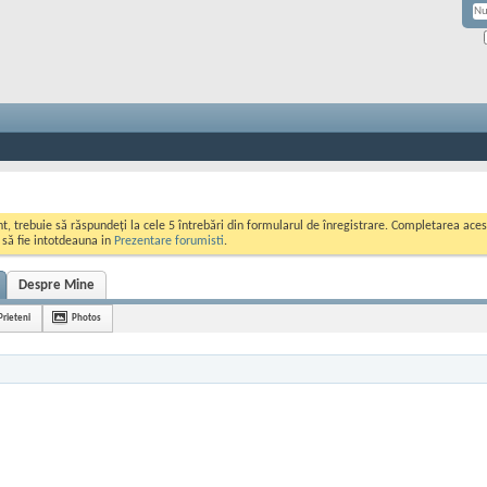
ont, trebuie să răspundeți la cele 5 întrebări din formularul de înregistrare. Completarea a
i să fie intotdeauna in
Prezentare forumisti
.
Despre Mine
Prieteni
Photos