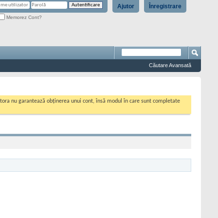
Ajutor
Înregistrare
Memorez Cont?
Căutare Avansată
cestora nu garantează obținerea unui cont, însă modul în care sunt completate