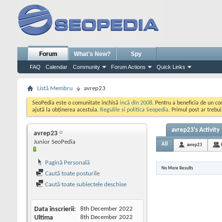
Forum
What's New?
Spy
FAQ
Calendar
Community
Forum Actions
Quick Links
Listă Membru
avrep23
SeoPedia este o comunitate inchisă
incă din 2008
. Pentru a beneficia de un c
ajută la obținerea acestuia.
Regulile si politica Seopedia
. Primul post ar trebu
avrep23's Activity
avrep23
Junior SeoPedia
All
avrep23
Pagină Personală
No More Results
Caută toate posturile
Caută toate subiectele deschise
Data înscrierii
8th December 2022
Ultima
8th December 2022