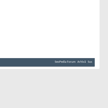
SeoPedia Forum
Arhivă
Sus