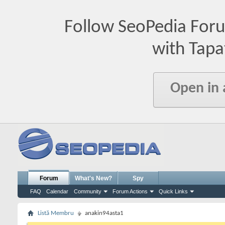
Follow SeoPedia For
with Tapa
Open in
Forum
What's New?
Spy
FAQ
Calendar
Community
Forum Actions
Quick Links
Listă Membru
anakin94asta1