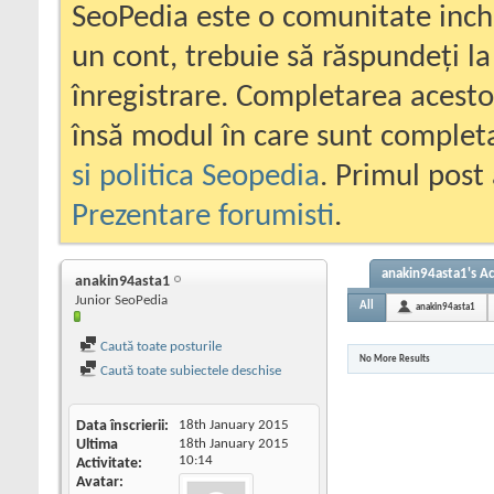
SeoPedia este o comunitate inc
un cont, trebuie să răspundeți la
înregistrare. Completarea acesto
însă modul în care sunt completa
si politica Seopedia
. Primul post 
Prezentare forumisti
.
anakin94asta1's Ac
anakin94asta1
Junior SeoPedia
All
anakin94asta1
Caută toate posturile
No More Results
Caută toate subiectele deschise
Data înscrierii
18th January 2015
Ultima
18th January 2015
10:14
Activitate
Avatar