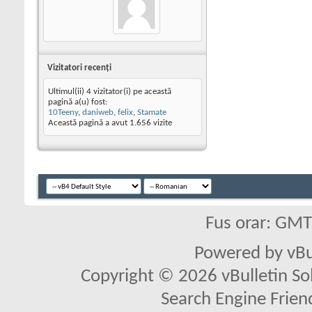
Vizitatori recenţi
Ultimul(ii) 4 vizitator(i) pe această
pagină a(u) fost:
10Teeny
,
daniweb
,
felix
,
Stamate
Această pagină a avut
1.656
vizite
Fus orar: GM
Powered by vBu
Copyright © 2026 vBulletin Solu
Search Engine Frien