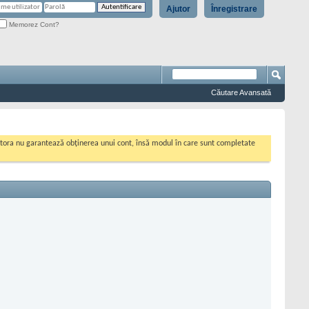
Ajutor
Înregistrare
Memorez Cont?
Căutare Avansată
cestora nu garantează obținerea unui cont, însă modul în care sunt completate