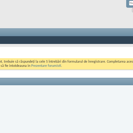
ont, trebuie să răspundeți la cele 5 întrebări din formularul de înregistrare. Completarea a
i să fie intotdeauna in
Prezentare forumisti
.