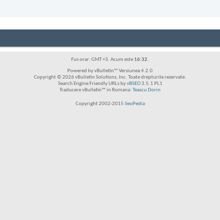
Fus orar: GMT +3. Acum este
16:32
.
Powered by vBulletin™ Versiunea 4.2.0
Copyright © 2026 vBulletin Solutions, Inc. Toate drepturile rezervate.
Search Engine Friendly URLs by
vBSEO
3.5.1 PL1
Traducere vBulletin™ in Romana:
Teascu Dorin
Copyright 2002-2015
SeoPedia