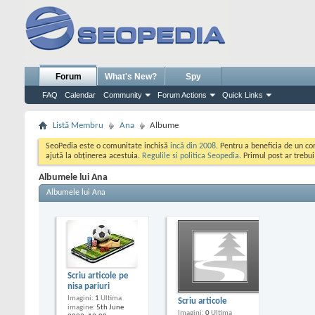
Forum
What's New?
Spy
FAQ
Calendar
Community
Forum Actions
Quick Links
Listă Membru
Ana
Albume
SeoPedia este o comunitate inchisă
incă din 2008
. Pentru a beneficia de un c
ajută la obținerea acestuia.
Regulile si politica Seopedia
. Primul post ar trebu
Albumele lui Ana
Albumele lui Ana
Scriu articole pe
nisa pariuri
Imagini
1
Ultima
Scriu articole
imagine
5th June
Imagini
0
Ultima