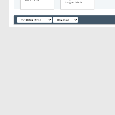
2023,
13:08
imagine
Nimic