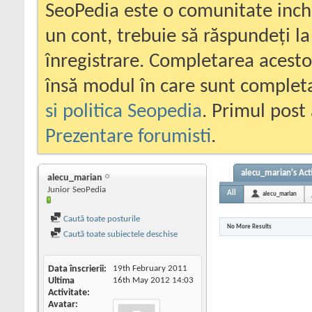
SeoPedia este o comunitate inc
un cont, trebuie să răspundeți la
înregistrare. Completarea acesto
însă modul în care sunt completa
si politica Seopedia
. Primul post 
Prezentare forumisti
.
alecu_marian's Act
alecu_marian
Junior SeoPedia
All
alecu_marian
Caută toate posturile
No More Results
Caută toate subiectele deschise
Data înscrierii
19th February 2011
Ultima
16th May 2012
14:03
Activitate
Avatar