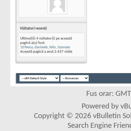
Vizitatori recenţi
Ultimul(ii) 4 vizitator(i) pe această
pagină a(u) fost:
10Teeny
,
daniweb
,
felix
,
Stamate
Această pagină a avut
2.437
vizite
Fus orar: GM
Powered by vBu
Copyright © 2026 vBulletin Solu
Search Engine Frien