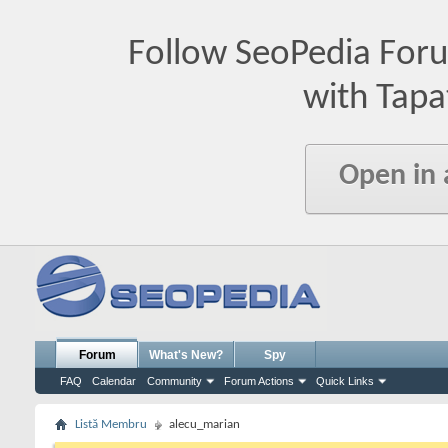
Follow SeoPedia For
with Tapa
Open in
Forum
What's New?
Spy
FAQ
Calendar
Community
Forum Actions
Quick Links
Listă Membru
alecu_marian