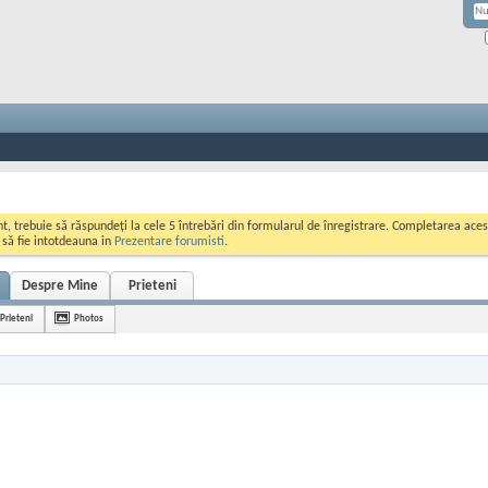
ont, trebuie să răspundeți la cele 5 întrebări din formularul de înregistrare. Completarea a
i să fie intotdeauna in
Prezentare forumisti
.
Despre Mine
Prieteni
Prieteni
Photos