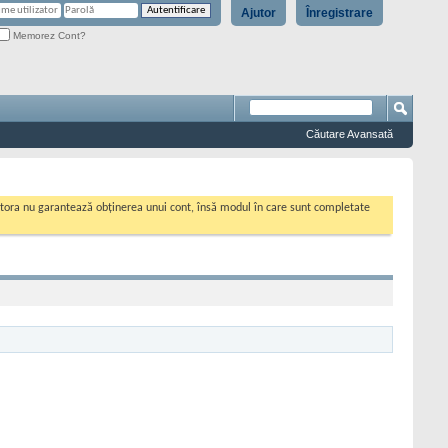
Ajutor
Înregistrare
Memorez Cont?
Căutare Avansată
cestora nu garantează obținerea unui cont, însă modul în care sunt completate