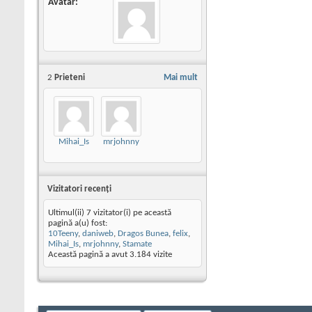
Avatar
2
Prieteni
Mai mult
Mihai_Is
mrjohnny
Vizitatori recenţi
Ultimul(ii) 7 vizitator(i) pe această
pagină a(u) fost:
10Teeny
,
daniweb
,
Dragos Bunea
,
felix
,
Mihai_Is
,
mrjohnny
,
Stamate
Această pagină a avut
3.184
vizite