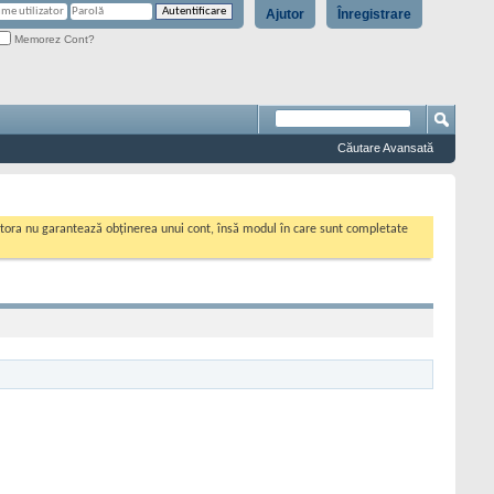
Ajutor
Înregistrare
Memorez Cont?
Căutare Avansată
cestora nu garantează obținerea unui cont, însă modul în care sunt completate