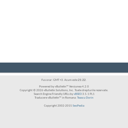
Fus orar: GMT +3. Acum este
21:22
.
Powered by vBulletin™ Versiunea 4.2.0
Copyright © 2026 vBulletin Solutions, Inc. Toate drepturile rezervate.
Search Engine Friendly URLs by
vBSEO
3.5.1 PL1
Traducere vBulletin™ in Romana:
Teascu Dorin
Copyright 2002-2015
SeoPedia