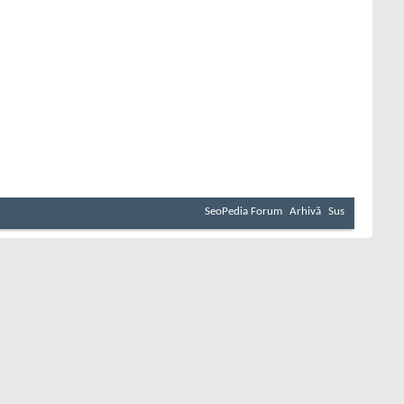
SeoPedia Forum
Arhivă
Sus