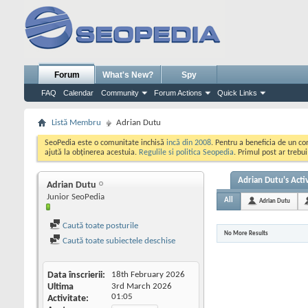
Forum
What's New?
Spy
FAQ
Calendar
Community
Forum Actions
Quick Links
Listă Membru
Adrian Dutu
SeoPedia este o comunitate inchisă
incă din 2008
. Pentru a beneficia de un c
ajută la obținerea acestuia.
Regulile si politica Seopedia
. Primul post ar trebu
Adrian Dutu's Activ
Adrian Dutu
Junior SeoPedia
All
Adrian Dutu
Caută toate posturile
No More Results
Caută toate subiectele deschise
Data înscrierii
18th February 2026
Ultima
3rd March 2026
01:05
Activitate