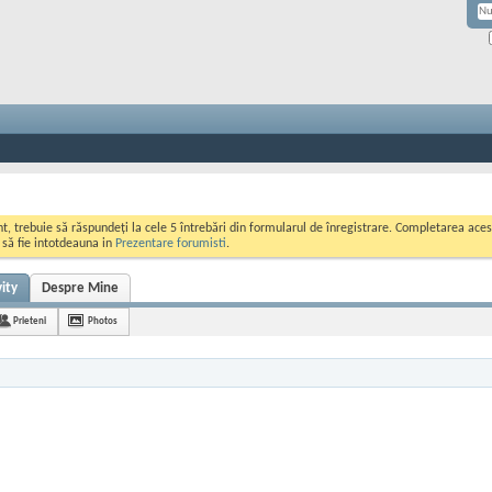
ont, trebuie să răspundeți la cele 5 întrebări din formularul de înregistrare. Completarea a
i să fie intotdeauna in
Prezentare forumisti
.
ity
Despre Mine
Prieteni
Photos