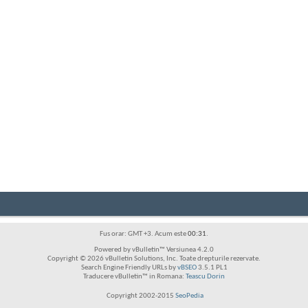
Fus orar: GMT +3. Acum este
00:31
.
Powered by vBulletin™ Versiunea 4.2.0
Copyright © 2026 vBulletin Solutions, Inc. Toate drepturile rezervate.
Search Engine Friendly URLs by
vBSEO
3.5.1 PL1
Traducere vBulletin™ in Romana:
Teascu Dorin
Copyright 2002-2015
SeoPedia