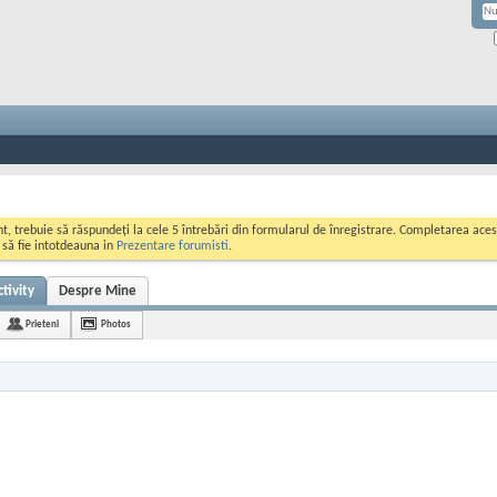
ont, trebuie să răspundeți la cele 5 întrebări din formularul de înregistrare. Completarea a
i să fie intotdeauna in
Prezentare forumisti
.
tivity
Despre Mine
Prieteni
Photos