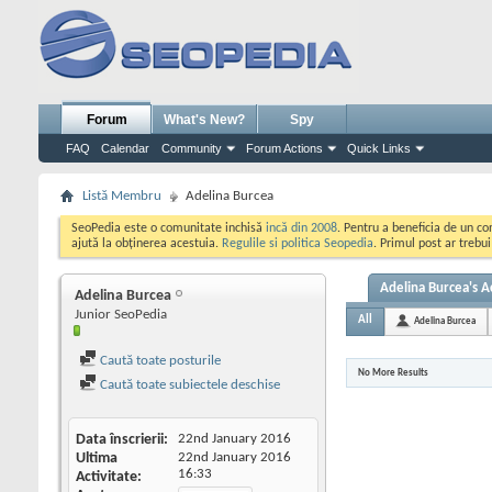
Forum
What's New?
Spy
FAQ
Calendar
Community
Forum Actions
Quick Links
Listă Membru
Adelina Burcea
SeoPedia este o comunitate inchisă
incă din 2008
. Pentru a beneficia de un c
ajută la obținerea acestuia.
Regulile si politica Seopedia
. Primul post ar trebu
Adelina Burcea's Ac
Adelina Burcea
Junior SeoPedia
All
Adelina Burcea
Caută toate posturile
No More Results
Caută toate subiectele deschise
Data înscrierii
22nd January 2016
Ultima
22nd January 2016
16:33
Activitate