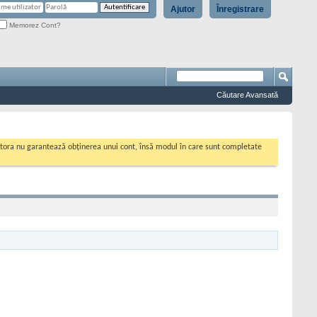
Ajutor
Înregistrare
Memorez Cont?
Căutare Avansată
cestora nu garantează obținerea unui cont, însă modul în care sunt completate