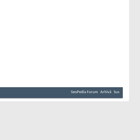
SeoPedia Forum
Arhivă
Sus