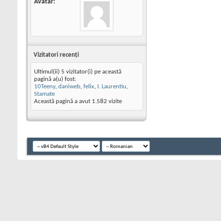
Avatar
Vizitatori recenţi
Ultimul(ii) 5 vizitator(i) pe această
pagină a(u) fost:
10Teeny
,
daniweb
,
felix
,
I. Laurentiu
,
Stamate
Această pagină a avut
1.582
vizite