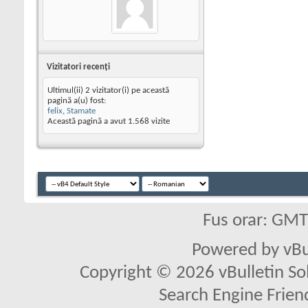
Vizitatori recenţi
Ultimul(ii) 2 vizitator(i) pe această
pagină a(u) fost:
felix
,
Stamate
Această pagină a avut
1.568
vizite
Fus orar: GM
Powered by vBu
Copyright © 2026 vBulletin Solu
Search Engine Frien