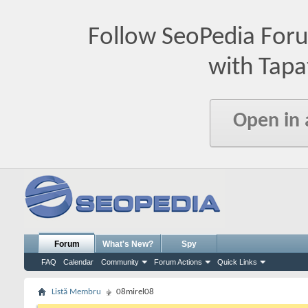
Follow SeoPedia For
with Tapa
Open in
Forum
What's New?
Spy
FAQ
Calendar
Community
Forum Actions
Quick Links
Listă Membru
08mirel08