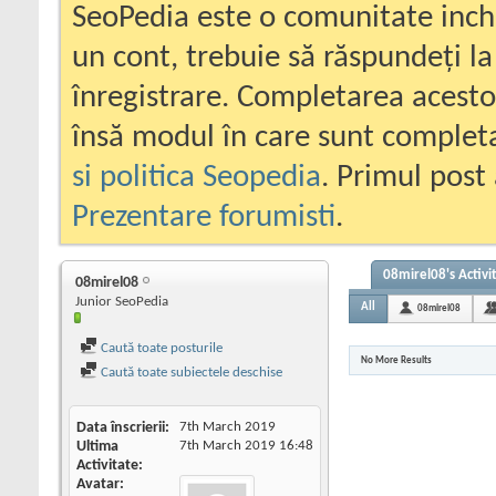
SeoPedia este o comunitate inc
un cont, trebuie să răspundeți la
înregistrare. Completarea acesto
însă modul în care sunt completa
si politica Seopedia
. Primul post 
Prezentare forumisti
.
08mirel08's Activi
08mirel08
Junior SeoPedia
All
08mirel08
Caută toate posturile
No More Results
Caută toate subiectele deschise
Data înscrierii
7th March 2019
Ultima
7th March 2019
16:48
Activitate
Avatar