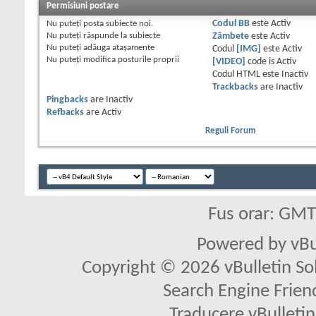
Permisiuni postare
Nu puteţi
posta subiecte noi.
Codul BB
este
Activ
Nu puteţi
răspunde la subiecte
Zâmbete
este
Activ
Nu puteţi
adăuga ataşamente
Codul
[IMG]
este
Activ
Nu puteţi
modifica posturile proprii
[VIDEO]
code is
Activ
Codul HTML este
Inactiv
Trackbacks
are
Inactiv
Pingbacks
are
Inactiv
Refbacks
are
Activ
Reguli Forum
Fus orar: GM
Powered by vBu
Copyright © 2026 vBulletin Solu
Search Engine Frien
Traducere vBullet