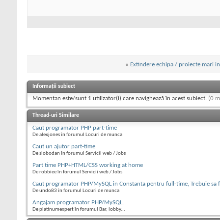
«
Extindere echipa / proiecte mari in 
Informații subiect
Momentan este/sunt 1 utilizator(i) care navighează în acest subiect.
(0 m
Thread-uri Similare
Caut programator PHP part-time
De alexjones în forumul Locuri de munca
Caut un ajutor part-time
De slobodan în forumul Servicii web / Jobs
Part time PHP+HTML/CSS working at home
De robbiee în forumul Servicii web / Jobs
Caut programator PHP/MySQL in Constanta pentru full-time, Trebuie sa fi
De undo83 în forumul Locuri de munca
Angajam programator PHP/MySQL.
De platinumexpert în forumul Bar, lobby...