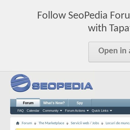
Follow SeoPedia For
with Tapa
Open in
Forum
What's New?
Spy
FAQ
Calendar
Community
Forum Actions
Quick Links
Forum
The Marketplace
Servicii web / Jobs
Locuri de munc