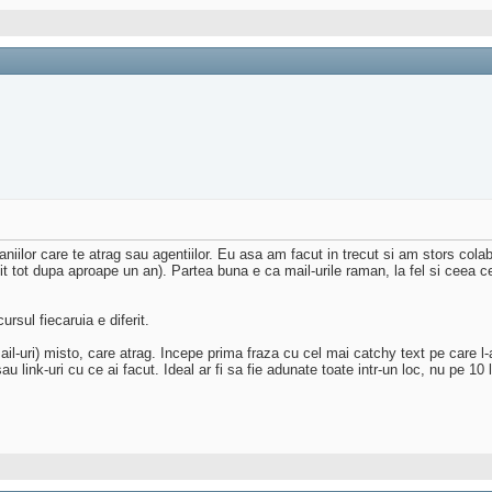
aniilor care te atrag sau agentiilor. Eu asa am facut in trecut si am stors col
t tot dupa aproape un an). Partea buna e ca mail-urile raman, la fel si ceea ce 
rsul fiecaruia e diferit.
mail-uri) misto, care atrag. Incepe prima fraza cu cel mai catchy text pe care l
au link-uri cu ce ai facut. Ideal ar fi sa fie adunate toate intr-un loc, nu pe 10