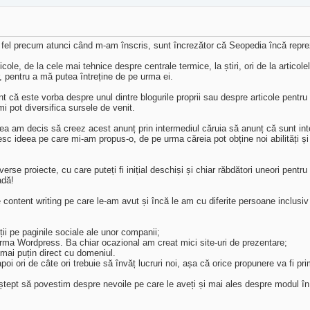
 fel precum atunci când m-am înscris, sunt încrezător că Seopedia încă reprezi
icole, de la cele mai tehnice despre centrale termice, la știri, ori de la artico
r, pentru a mă putea întreține de pe urma ei.
t că este vorba despre unul dintre blogurile proprii sau despre articole pentru c
îmi pot diversifica sursele de venit.
ea am decis să creez acest anunț prin intermediul căruia să anunț că sunt inter
sc ideea pe care mi-am propus-o, de pe urma căreia pot obține noi abilități și c
se proiecte, cu care puteți fi inițial deschiși și chiar răbdători uneori pentru 
adă!
e content writing pe care le-am avut și încă le am cu diferite persoane inclusi
nții pe paginile sociale ale unor companii;
rma Wordpress. Ba chiar ocazional am creat mici site-uri de prezentare;
mai puțin direct cu domeniul.
i ori de câte ori trebuie să învăț lucruri noi, așa că orice propunere va fi pr
tept să povestim despre nevoile pe care le aveți și mai ales despre modul în 