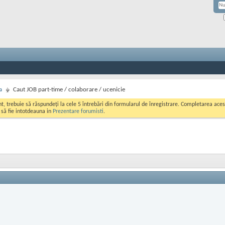
a
Caut JOB part-time / colaborare / ucenicie
ont, trebuie să răspundeți la cele 5 întrebări din formularul de înregistrare. Completarea a
i să fie intotdeauna in
Prezentare forumisti
.