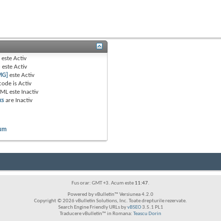
B
este
Activ
e
este
Activ
MG]
este
Activ
code is
Activ
TML este
Inactiv
ks
are
Inactiv
rum
Fus orar: GMT +3. Acum este
11:47
.
Powered by vBulletin™ Versiunea 4.2.0
Copyright © 2026 vBulletin Solutions, Inc. Toate drepturile rezervate.
Search Engine Friendly URLs by
vBSEO
3.5.1 PL1
Traducere vBulletin™ in Romana:
Teascu Dorin