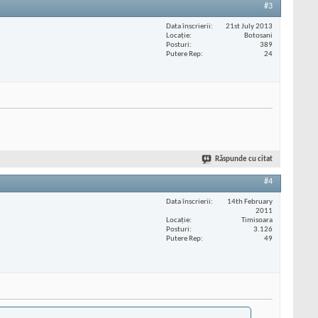
#3
Data înscrierii
21st July 2013
Locaţie
Botosani
Posturi
389
Putere Rep
24
Răspunde cu citat
#4
Data înscrierii
14th February
2011
Locaţie
Timisoara
Posturi
3.126
Putere Rep
49