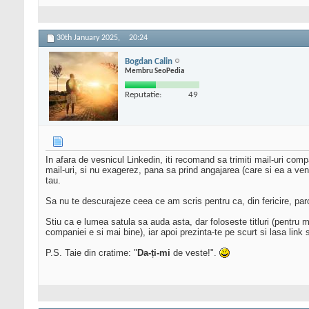
30th January 2025,
20:24
Bogdan Calin
Membru SeoPedia
Reputatie:
49
In afara de vesnicul Linkedin, iti recomand sa trimiti mail-uri comp
mail-uri, si nu exagerez, pana sa prind angajarea (care si ea a veni
tau.
Sa nu te descurajeze ceea ce am scris pentru ca, din fericire, parcu
Stiu ca e lumea satula sa auda asta, dar foloseste titluri (pentru 
companiei e si mai bine), iar apoi prezinta-te pe scurt si lasa link s
P.S. Taie din cratime: "
Da-ți-mi
de veste!".