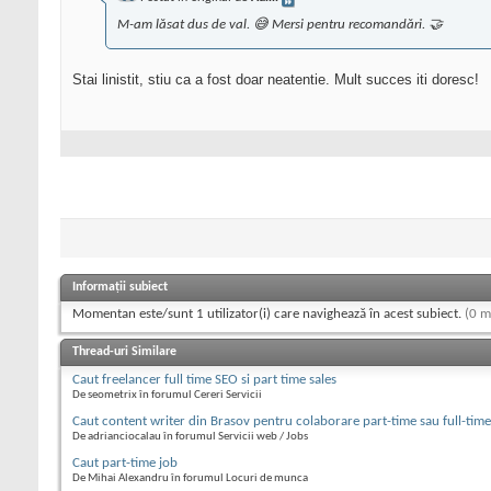
M-am lăsat dus de val. 😅 Mersi pentru recomandări. 🤝
Stai linistit, stiu ca a fost doar neatentie. Mult succes iti doresc!
Informații subiect
Momentan este/sunt 1 utilizator(i) care navighează în acest subiect.
(0 m
Thread-uri Similare
Caut freelancer full time SEO si part time sales
De seometrix în forumul Cereri Servicii
Caut content writer din Brasov pentru colaborare part-time sau full-time
De adrianciocalau în forumul Servicii web / Jobs
Caut part-time job
De Mihai Alexandru în forumul Locuri de munca