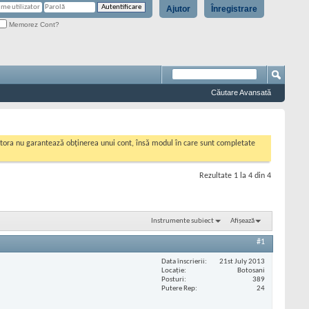
Ajutor
Înregistrare
Memorez Cont?
Căutare Avansată
cestora nu garantează obținerea unui cont, însă modul în care sunt completate
Rezultate 1 la 4 din 4
Instrumente subiect
Afișează
#1
Data înscrierii
21st July 2013
Locaţie
Botosani
Posturi
389
Putere Rep
24