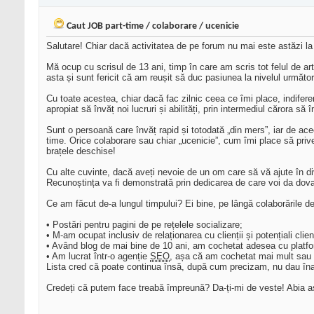
Caut JOB part-time / colaborare / ucenicie
Salutare! Chiar dacă activitatea de pe forum nu mai este astăzi la
Mă ocup cu scrisul de 13 ani, timp în care am scris tot felul de art
asta și sunt fericit că am reușit să duc pasiunea la nivelul următo
Cu toate acestea, chiar dacă fac zilnic ceea ce îmi place, indiferen
apropiat să învăț noi lucruri și abilități, prin intermediul cărora să 
Sunt o persoană care învăț rapid și totodată „din mers”, iar de ace
time. Orice colaborare sau chiar „ucenicie”, cum îmi place să prive
brațele deschise!
Cu alte cuvinte, dacă aveți nevoie de un om care să vă ajute în diver
Recunoștința va fi demonstrată prin dedicarea de care voi da dov
Ce am făcut de-a lungul timpului? Ei bine, pe lângă colaborările d
• Postări pentru pagini de pe rețelele socializare;
• M-am ocupat inclusiv de relaționarea cu clienții și potențiali clie
• Având blog de mai bine de 10 ani, am cochetat adesea cu platfo
• Am lucrat într-o agenție
SEO
, așa că am cochetat mai mult sau 
Lista cred că poate continua însă, după cum precizam, nu dau înapo
Credeți că putem face treabă împreună? Da-ți-mi de veste! Abia aș