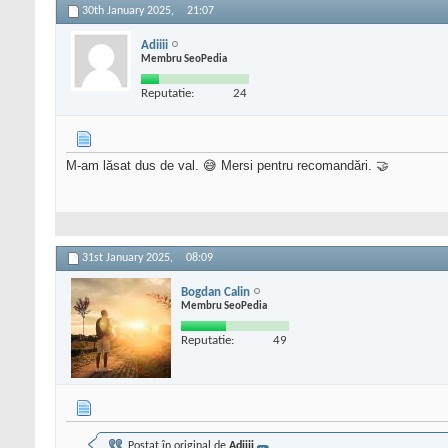
30th January 2025,
21:07
Adiiii
Membru SeoPedia
Reputatie:
24
M-am lăsat dus de val. 😅 Mersi pentru recomandări. 🤝
31st January 2025,
08:09
Bogdan Calin
Membru SeoPedia
Reputatie:
49
Postat în original de
Adiiii