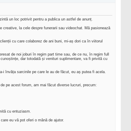
ntă un loc potrivit pentru a publica un astfel de anunț.
lele creative, la cele despre funerarii sau videochat. Mă pasionează
lienții cu care colaborez de ani buni, mi-aș dori ca în viitorul
esat de noi joburi în regim part time sau, de ce nu, în regim full
unoștințe, dar totodată și venituri suplimentare, va fi privită cu
a-i învăța sarcinile pe care le au de făcut, eu aș putea fi acela.
v de pe acest forum, am mai făcut diverse lucruri, precum:
imită cu entuziasm.
care eu vă pot oferi o mână de ajutor.