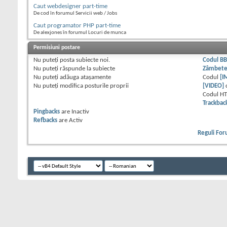
Caut webdesigner part-time
De cod în forumul Servicii web / Jobs
Caut programator PHP part-time
De alexjones în forumul Locuri de munca
Permisiuni postare
Nu puteţi
posta subiecte noi.
Codul B
Nu puteţi
răspunde la subiecte
Zâmbet
Nu puteţi
adăuga ataşamente
Codul
[I
Nu puteţi
modifica posturile proprii
[VIDEO]
Codul H
Trackbac
Pingbacks
are
Inactiv
Refbacks
are
Activ
Reguli Fo