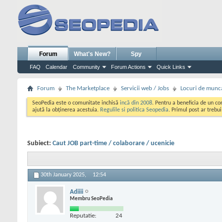
Forum
What's New?
Spy
FAQ
Calendar
Community
Forum Actions
Quick Links
Forum
The Marketplace
Servicii web / Jobs
Locuri de munc
SeoPedia este o comunitate inchisă
incă din 2008
. Pentru a beneficia de un c
ajută la obținerea acestuia.
Regulile si politica Seopedia
. Primul post ar trebu
Subiect:
Caut JOB part-time / colaborare / ucenicie
30th January 2025,
12:54
Adiiii
Membru SeoPedia
Reputatie:
24