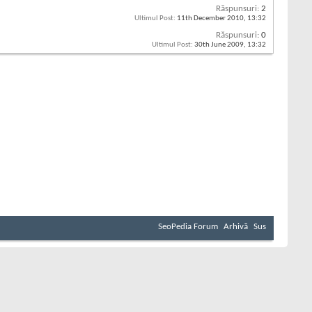
Răspunsuri:
2
Ultimul Post:
11th December 2010,
13:32
Răspunsuri:
0
Ultimul Post:
30th June 2009,
13:32
SeoPedia Forum
Arhivă
Sus