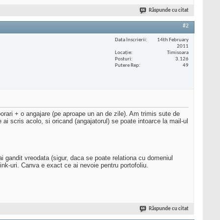
Răspunde cu citat
#2
Data înscrierii
14th February
2011
Locaţie
Timisoara
Posturi
3.126
Putere Rep
49
aborari + o angajare (pe aproape un an de zile). Am trimis sute de
ai scris acolo, si oricand (angajatorul) se poate intoarce la mail-ul
-ai gandit vreodata (sigur, daca se poate relationa cu domeniul
 link-uri. Canva e exact ce ai nevoie pentru portofoliu.
Răspunde cu citat