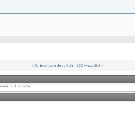
«
Scriu articole de calitate
|
SEO wizzard(s)
»
embrii și 1 vizitatori)