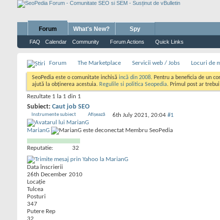
Forum
What's New?
Spy
FAQ
Calendar
Community
Forum Actions
Quick Links
Forum
The Marketplace
Servicii web / Jobs
Locuri de 
SeoPedia este o comunitate inchisă
incă din 2008
. Pentru a beneficia de un c
ajută la obținerea acestuia.
Regulile si politica Seopedia
. Primul post ar trebu
Rezultate 1 la 1 din 1
Subiect:
Caut job SEO
Instrumente subiect
Afișează
6th July 2021,
20:04
#1
MarianG
Membru SeoPedia
Reputatie:
32
Data înscrierii
26th December 2010
Locaţie
Tulcea
Posturi
347
Putere Rep
32