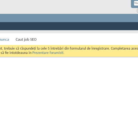
munca
Caut job SEO
ont, trebuie să răspundeți la cele 5 întrebări din formularul de înregistrare. Completarea a
i să fie intotdeauna in
Prezentare forumisti
.