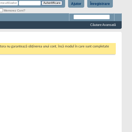
Ajutor
Înregistrare
Memorez Cont?
Căutare Avansată
cestora nu garantează obținerea unui cont, însă modul în care sunt completate