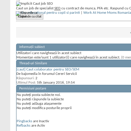
Caut job SEO
Caut un job de specialist
SEO
cu contract de munca, PFA etc. Raspund cu CV 
Centru educational pentru copii si parinti
|
Work At Home Moms Romania
Răspunde cu citat
Informații subiect
Utilizatori care navighează în acest subiect
Momentan este/sunt 1 utilizator(i) care navighează în acest subiect.
(0 mem
Thread-uri Similare
[caut] Caut colaborator pentru SEO/SEM
De bajomedia în forumul Cereri Servicii
Răspunsuri:
2
Ultimul Post:
5th January 2016,
19:54
Permisiuni postare
Nu puteţi
posta subiecte noi.
Nu puteţi
răspunde la subiecte
Nu puteţi
adăuga ataşamente
Nu puteţi
modifica posturile proprii
Pingbacks
are
Inactiv
Refbacks
are
Activ