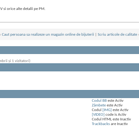
si orice alte detalii pe PM.
«
Caut persoana sa realizeze un magazin online de bijuterii
|
Scriu articole de calitate
brii și 1 vizitatori)
Codul BB
este
Activ
Zâmbete
este
Activ
Codul
[IMG]
este
Activ
[VIDEO]
code is
Activ
Codul HTML este
Inactiv
Trackbacks
are
Inactiv