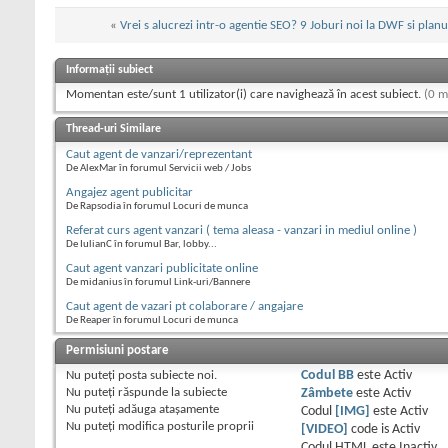
«
Vrei s alucrezi intr-o agentie SEO? 9 Joburi noi la DWF si planur
Informații subiect
Momentan este/sunt 1 utilizator(i) care navighează în acest subiect.
(0 m
Thread-uri Similare
Caut agent de vanzari/reprezentant
De AlexMar în forumul Servicii web / Jobs
Angajez agent publicitar
De Rapsodia în forumul Locuri de munca
Referat curs agent vanzari ( tema aleasa - vanzari in mediul online )
De IulianC în forumul Bar, lobby...
Caut agent vanzari publicitate online
De midanius în forumul Link-uri/Bannere
Caut agent de vazari pt colaborare / angajare
De Reaper în forumul Locuri de munca
Permisiuni postare
Nu puteţi
posta subiecte noi.
Codul BB
este
Activ
Nu puteţi
răspunde la subiecte
Zâmbete
este
Activ
Nu puteţi
adăuga ataşamente
Codul
[IMG]
este
Activ
Nu puteţi
modifica posturile proprii
[VIDEO]
code is
Activ
Codul HTML este
Inactiv