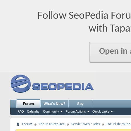
Follow SeoPedia For
with Tapa
Open in
Forum
What's New?
Spy
FAQ
Calendar
Community
Forum Actions
Quick Links
Forum
The Marketplace
Servicii web / Jobs
Locuri de munc