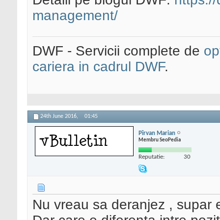
management/
DWF - Servicii complete de
op
cariera in cadrul DWF
.
24th June 2016,
01:45
Pîrvan Marian
Membru SeoPedia
Reputatie:
30
Nu vreau sa deranjez , supar e