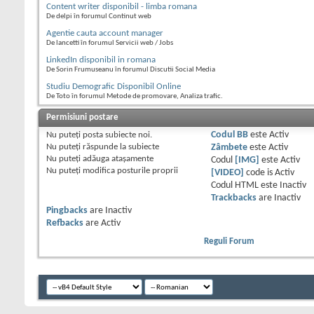
Content writer disponibil - limba romana
De delpi în forumul Continut web
Agentie cauta account manager
De lancetti în forumul Servicii web / Jobs
LinkedIn disponibil in romana
De Sorin Frumuseanu în forumul Discutii Social Media
Studiu Demografic Disponibil Online
De Toto în forumul Metode de promovare, Analiza trafic.
Permisiuni postare
Nu puteţi
posta subiecte noi.
Codul BB
este
Activ
Nu puteţi
răspunde la subiecte
Zâmbete
este
Activ
Nu puteţi
adăuga ataşamente
Codul
[IMG]
este
Activ
Nu puteţi
modifica posturile proprii
[VIDEO]
code is
Activ
Codul HTML este
Inactiv
Trackbacks
are
Inactiv
Pingbacks
are
Inactiv
Refbacks
are
Activ
Reguli Forum