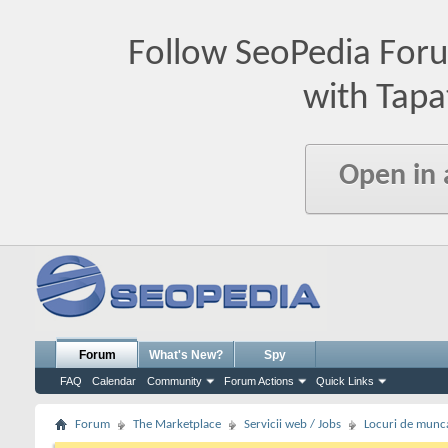
Follow SeoPedia For
with Tapa
Open in
Forum
What's New?
Spy
FAQ
Calendar
Community
Forum Actions
Quick Links
Forum
The Marketplace
Servicii web / Jobs
Locuri de munc