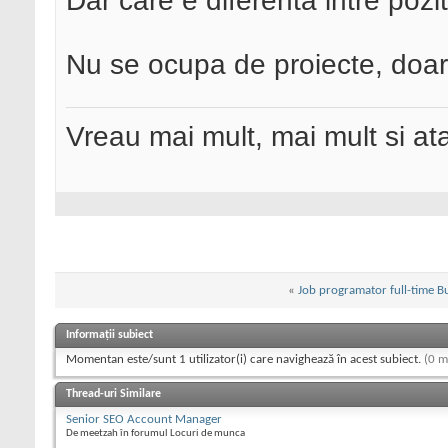
Dar care e diferenta intre pozi
Nu se ocupa de proiecte, doar
Vreau mai mult, mai mult si ata
«
Job programator full-time B
Informații subiect
Momentan este/sunt 1 utilizator(i) care navighează în acest subiect.
(0 m
Thread-uri Similare
Senior SEO Account Manager
De meetzah în forumul Locuri de munca