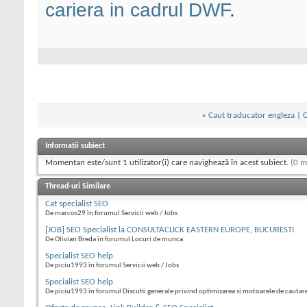
cariera in cadrul DWF
.
«
Caut traducator engleza
|
C
Informații subiect
Momentan este/sunt 1 utilizator(i) care navighează în acest subiect.
(0 m
Thread-uri Similare
Cat specialist SEO
De marcos29 în forumul Servicii web / Jobs
[JOB] SEO Specialist la CONSULTACLICK EASTERN EUROPE, BUCURESTI
De Olivian Breda în forumul Locuri de munca
Specialist SEO help
De piciu1993 în forumul Servicii web / Jobs
Specialist SEO help
De piciu1993 în forumul Discutii generale privind optimizarea si motoarele de cautar