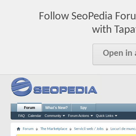
Follow SeoPedia For
with Tapa
Open in
Forum
What's New?
Spy
FAQ
Calendar
Community
Forum Actions
Quick Links
Forum
The Marketplace
Servicii web / Jobs
Locuri de munc