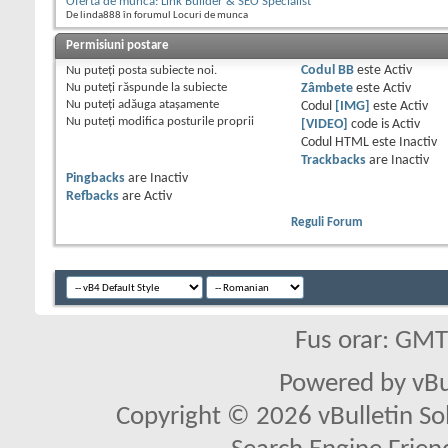
Oferta de munca: Link Builder & SEO Specialist
De linda888 în forumul Locuri de munca
Permisiuni postare
Nu puteţi
posta subiecte noi.
Codul BB
este
Activ
Nu puteţi
răspunde la subiecte
Zâmbete
este
Activ
Nu puteţi
adăuga ataşamente
Codul
[IMG]
este
Activ
Nu puteţi
modifica posturile proprii
[VIDEO]
code is
Activ
Codul HTML este
Inactiv
Trackbacks
are
Inactiv
Pingbacks
are
Inactiv
Refbacks
are
Activ
Reguli Forum
Fus orar: GM
Powered by vBu
Copyright © 2026 vBulletin Solu